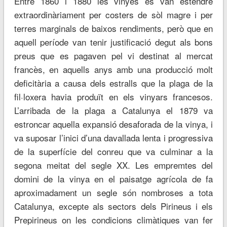
Entre 1860 i 1880 les vinyes es van estendre
extraordinàriament per costers de sòl magre i per
terres marginals de baixos rendiments, però que en
aquell període van tenir justificació degut als bons
preus que es pagaven pel vi destinat al mercat
francès, en aquells anys amb una producció molt
deficitària a causa dels estralls que la plaga de la
fil·loxera havia produït en els vinyars francesos.
L’arribada de la plaga a Catalunya el 1879 va
estroncar aquella expansió desaforada de la vinya, i
va suposar l’inici d’una davallada lenta i progressiva
de la superfície del conreu que va culminar a la
segona meitat del segle XX. Les empremtes del
domini de la vinya en el paisatge agrícola de fa
aproximadament un segle són nombroses a tota
Catalunya, excepte als sectors dels Pirineus i els
Prepirineus on les condicions climàtiques van fer