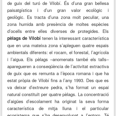
de guix del turó de Vilobí. És d’una gran bellesa
paisatgística i d’un gran valor ecològic i
geològic. Es tracta d’una zona molt peculiar, una
zona humida amb presència de moltes espècies
d’ocells entre elles diverses de protegides. Els
tenen la interessant característica
pèlags de Vilobí
que en una mateixa zona s’apleguen quatre espais
ambientals diferents: el rocam, el forestal, l’agrícola
i l’aigua. Els pèlags –anomenats també els talls–
aparegueren a conseqüència de l’activitat extractiva
de guix que es remunta a l’època romana i que ha
estat pròpia de Vilobí fins a l’any 1993. Des que es
va deixar d’extreure pedra, s’ha format un espai
natural constituït per quatre pèlags. La concentració
d’aigües d’escolament ha originat la seva forma
característica de mitja lluna i el particular
ecosistema que s’ha desenvolupat a l’entorn. Té