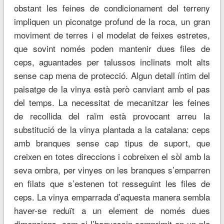
obstant les feines de condicionament del terreny
impliquen un piconatge profund de la roca, un gran
moviment de terres i el modelat de feixes estretes,
que sovint només poden mantenir dues files de
ceps, aguantades per talussos inclinats molt alts
sense cap mena de protecció. Algun detall íntim del
paisatge de la vinya està però canviant amb el pas
del temps. La necessitat de mecanitzar les feines
de recollida del raïm està provocant arreu la
substitució de la vinya plantada a la catalana: ceps
amb branques sense cap tipus de suport, que
creixen en totes direccions i cobreixen el sòl amb la
seva ombra, per vinyes on les branques s’emparren
en filats que s’estenen tot resseguint les files de
ceps. La vinya emparrada d’aquesta manera sembla
haver-se reduït a un element de només dues
dimensions, com si l’haguessin comprimit en un pla