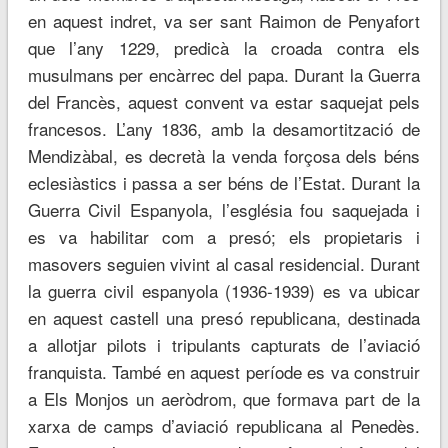
en aquest indret, va ser sant Raimon de Penyafort
que l’any 1229, predicà la croada contra els
musulmans per encàrrec del papa. Durant la Guerra
del Francès, aquest convent va estar saquejat pels
francesos. L’any 1836, amb la desamortització de
Mendizàbal, es decretà la venda forçosa dels béns
eclesiàstics i passa a ser béns de l’Estat. Durant la
Guerra Civil Espanyola, l’església fou saquejada i
es va habilitar com a presó; els propietaris i
masovers seguien vivint al casal residencial. Durant
la guerra civil espanyola (1936-1939) es va ubicar
en aquest castell una presó republicana, destinada
a allotjar pilots i tripulants capturats de l’aviació
franquista. També en aquest període es va construir
a Els Monjos un aeròdrom, que formava part de la
xarxa de camps d’aviació republicana al Penedès.