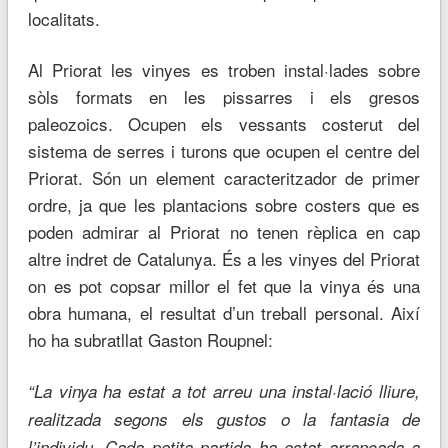
localitats.
Al Priorat les vinyes es troben instal·lades sobre
sòls formats en les pissarres i els gresos
paleozoics. Ocupen els vessants costerut del
sistema de serres i turons que ocupen el centre del
Priorat. Són un element caracteritzador de primer
ordre, ja que les plantacions sobre costers que es
poden admirar al Priorat no tenen rèplica en cap
altre indret de Catalunya. És a les vinyes del Priorat
on es pot copsar millor el fet que la vinya és una
obra humana, el resultat d’un treball personal. Així
ho ha subratllat Gaston Roupnel:
“La vinya ha estat a tot arreu una instal·lació lliure,
realitzada segons els gustos o la fantasia de
l’individu. Cada petita partida ha estat arrancada a