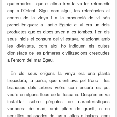
quaternàries i que el clima fred la va fer retrocedir
cap a l’Orient. Sigui com sigui, les referències al
conreu de la vinya i a la producció de vi són
prehel·lèniques: a l’antic Egipte el vi era un dels
productes que es dipositaven a les tombes, i en els
seus inicis el consum del vi estava relacionat amb
les divinitats, com així ho indiquen els cultes
dionisíacs de les primeres civilitzacions crescudes
a l’entorn del mar Egeu.
En els seus orígens la vinya era una planta
trepadora, la parra, que s’enfilava pel tronc i les
branques dels arbres veïns com encara es pot
veure en alguns llocs de la Toscana. Després es va
instal·lar sobre pèrgoles de característiques
variades: de maó, amb pilars de granit, o en
senzilles palissades de fusta, altes o baixes, com