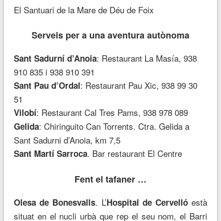
El Santuari de la Mare de Déu de Foix
Serveis per a una aventura autònoma
: Restaurant La Masía, 938
Sant Sadurní d’Anoia
910 835 i 938 910 391
: Restaurant Pau Xic, 938 99 30
Sant Pau d’Ordal
51
: Restaurant Cal Tres Pams, 938 978 089
Vilobí
: Chiringuito Can Torrents. Ctra. Gelida a
Gelida
Sant Sadurni d’Anoia, km 7,5
. Bar restaurant El Centre
Sant Martí Sarroca
Fent el tafaner …
. L’
està
Olesa de Bonesvalls
Hospital de Cervelló
situat en el nucli urbà que rep el seu nom, el Barri