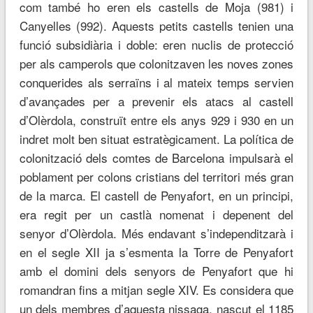
com també ho eren els castells de Moja (981) i
Canyelles (992). Aquests petits castells tenien una
funció subsidiària i doble: eren nuclis de protecció
per als camperols que colonitzaven les noves zones
conquerides als serraïns i al mateix temps servien
d’avançades per a prevenir els atacs al castell
d’Olèrdola, construït entre els anys 929 i 930 en un
indret molt ben situat estratègicament. La política de
colonització dels comtes de Barcelona impulsarà el
poblament per colons cristians del territori més gran
de la marca. El castell de Penyafort, en un principi,
era regit per un castlà nomenat i depenent del
senyor d’Olèrdola. Més endavant s’independitzarà i
en el segle XII ja s’esmenta la Torre de Penyafort
amb el domini dels senyors de Penyafort que hi
romandran fins a mitjan segle XIV. Es considera que
un dels membres d’aquesta nissaga, nascut el 1185