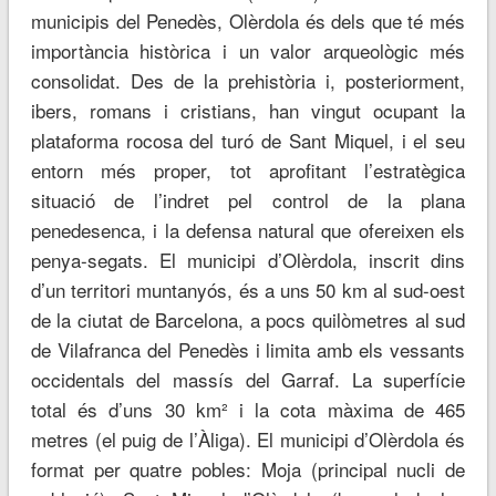
municipis del Penedès, Olèrdola és dels que té més
importància històrica i un valor arqueològic més
consolidat. Des de la prehistòria i, posteriorment,
ibers, romans i cristians, han vingut ocupant la
plataforma rocosa del turó de Sant Miquel, i el seu
entorn més proper, tot aprofitant l’estratègica
situació de l’indret pel control de la plana
penedesenca, i la defensa natural que ofereixen els
penya-segats. El municipi d’Olèrdola, inscrit dins
d’un territori muntanyós, és a uns 50 km al sud-oest
de la ciutat de Barcelona, a pocs quilòmetres al sud
de Vilafranca del Penedès i limita amb els vessants
occidentals del massís del Garraf. La superfície
total és d’uns 30 km² i la cota màxima de 465
metres (el puig de l’Àliga). El municipi d’Olèrdola és
format per quatre pobles: Moja (principal nucli de