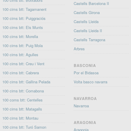
100 cims btt: Boixadors
Castells Barcelona II
100 cims btt: Tagamanent
Castells Girona
100 cims btt: Puiggraciós
Castells Lleida
100 cims btt: Els Munts
Castells Lleida II
100 cims btt: Morella
Castells Tarragona
100 cims btt: Puig Mola
Arbres
100 cims btt: Agulles
100 cims btt: Creu i Vent
BASCONIA
100 cims btt: Cabrera
Por el Bidasoa
100 cims btt: Gallina Pelada
Volta basco navarra
100 cims btt: Comabona
NAVARROA
100 coms btt: Centelles
Navarroa
100 cims btt: Matagalls
100 cims btt: Montau
ARAGONIA
100 cims btt: Turó Samon
Aragonia