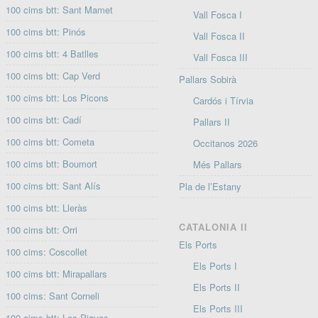
100 cims btt: Sant Mamet
Vall Fosca I
100 cims btt: Pinós
Vall Fosca II
100 cims btt: 4 Batlles
Vall Fosca III
100 cims btt: Cap Verd
Pallars Sobirà
100 cims btt: Los Picons
Cardós i Tírvia
100 cims btt: Cadí
Pallars II
100 cims btt: Cometa
Occitanos 2026
100 cims btt: Boumort
Més Pallars
100 cims btt: Sant Alís
Pla de l’Estany
100 cims btt: Lleràs
CATALONIA II
100 cims btt: Orri
Els Ports
100 cims: Coscollet
Els Ports I
100 cims btt: Mirapallars
Els Ports II
100 cims: Sant Corneli
Els Ports III
100 cims btt: Les Piques