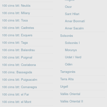
100 cims btt: Neulós
Osor
100 cims btt: Milany
Sant Hilari
100 cims btt: Tosa
Amer Bonmatí
100 cims btt: Cadiretes
Amer Sacalm
100 cims btt: Esquers
Solsonès
100 cims btt: Taga
Solsonès I
100 cims btt: Balandrau
Morunys
Urdet i Verd
100 cims btt: Puigmal
Odèn
100 cims btt: Costabona
Tarragonès
100 cims: Bassegoda
Terra Alta
100 cims btt: Puigsacalm
Urgell
100 cims btt: Comanegra
Vallès Oriental
100 cims btt: el Far
Vallès Oriental II
100 cims btt: el Mont