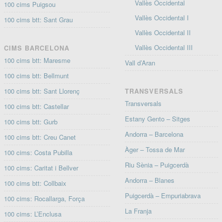
Vallès Occidental
100 cims Puigsou
Vallès Occidental I
100 cims btt: Sant Grau
Vallès Occidental II
Vallès Occidental III
CIMS BARCELONA
100 cims btt: Maresme
Vall d’Aran
100 cims btt: Bellmunt
100 cims btt: Sant Llorenç
TRANSVERSALS
Transversals
100 cims btt: Castellar
Estany Gento – Sitges
100 cims btt: Gurb
Andorra – Barcelona
100 cims btt: Creu Canet
Àger – Tossa de Mar
100 cims: Costa Pubilla
Riu Sènia – Puigcerdà
100 cims: Caritat i Bellver
Andorra – Blanes
100 cims btt: Collbaix
Puigcerdà – Empuriabrava
100 cims: Rocallarga, Força
La Franja
100 cims: L’Enclusa