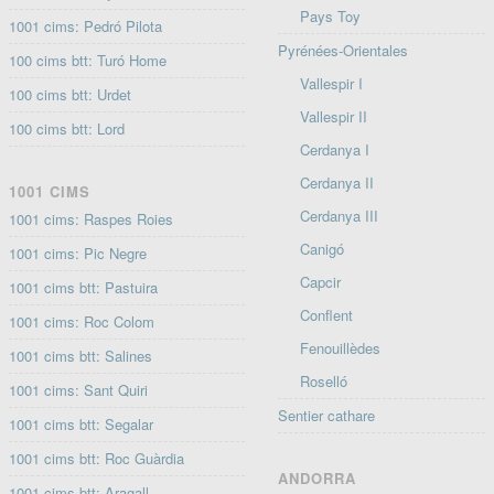
Pays Toy
1001 cims: Pedró Pilota
Pyrénées-Orientales
100 cims btt: Turó Home
Vallespir I
100 cims btt: Urdet
Vallespir II
100 cims btt: Lord
Cerdanya I
Cerdanya II
1001 CIMS
Cerdanya III
1001 cims: Raspes Roies
Canigó
1001 cims: Pic Negre
Capcir
1001 cims btt: Pastuira
Conflent
1001 cims: Roc Colom
Fenouillèdes
1001 cims btt: Salines
Roselló
1001 cims: Sant Quiri
Sentier cathare
1001 cims btt: Segalar
1001 cims btt: Roc Guàrdia
ANDORRA
1001 cims btt: Aragall