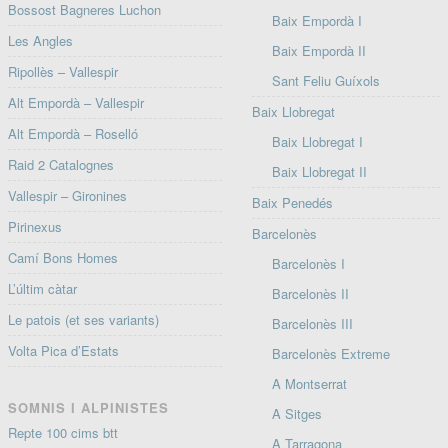
Bossost Bagneres Luchon
Baix Empordà I
Les Angles
Baix Empordà II
Ripollès – Vallespir
Sant Feliu Guíxols
Alt Empordà – Vallespir
Baix Llobregat
Alt Empordà – Roselló
Baix Llobregat I
Raid 2 Catalognes
Baix Llobregat II
Vallespir – Gironines
Baix Penedés
Pirinexus
Barcelonès
Camí Bons Homes
Barcelonès I
L’últim càtar
Barcelonès II
Le patois (et ses variants)
Barcelonès III
Volta Pica d’Estats
Barcelonès Extreme
A Montserrat
SOMNIS I ALPINISTES
A Sitges
Repte 100 cims btt
A Tarragona