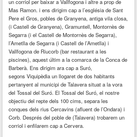
un corriol per baixar a Vallfogona i altre a prop de
Mas Ramon.
i
ens dirigim cap a l’església de Sant
Pere el Gros, pobles de Granyena, antiga vila closa
,
(
i Castell de Granyena), Gramuntell, Montornès de
Segarra (i el Castell de Montornès de Segarra),
l’Ametlla de Segarra (i Castell de l’Ametlla) i
Vallfogona de Riucorb (bar restaurant a les
piscines), aquest últim a la comarca de la Conca de
Barberà. Ens dirigim ara cap a Suró,
segons Viquipèdia un llogaret de dos habitants
pertanyent al municipi de Talavera situat a la vora
del Tossal del Suró. El Tossal del Suró, el nostre
objectiu del repte dels 100 cims, separa les
conques dels rius Cercavins (afluent de l’Ondara) i
Corb. Després del poble de (Talavera) trobarem un
corriol i enfilarem cap a Cervera.