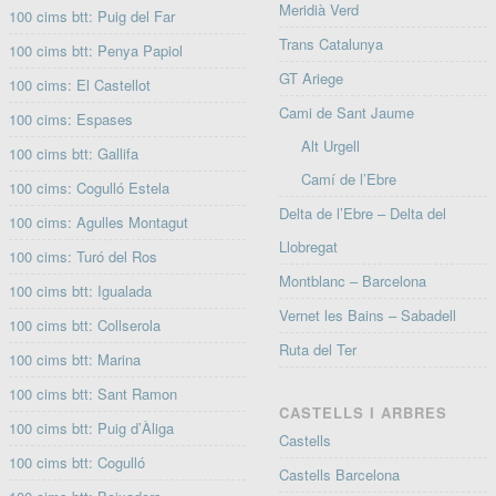
Meridià Verd
100 cims btt: Puig del Far
Trans Catalunya
100 cims btt: Penya Papiol
GT Ariege
100 cims: El Castellot
Cami de Sant Jaume
100 cims: Espases
Alt Urgell
100 cims btt: Gallifa
Camí de l’Ebre
100 cims: Cogulló Estela
Delta de l’Ebre – Delta del
100 cims: Agulles Montagut
Llobregat
100 cims: Turó del Ros
Montblanc – Barcelona
100 cims btt: Igualada
Vernet les Bains – Sabadell
100 cims btt: Collserola
Ruta del Ter
100 cims btt: Marina
100 cims btt: Sant Ramon
CASTELLS I ARBRES
100 cims btt: Puig d’Àliga
Castells
100 cims btt: Cogulló
Castells Barcelona