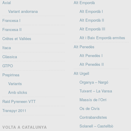
Axial
Alt Empordà
Variant andorrana
Alt Empordà I
Alt Empordà II
Francesa I
Alt Empordà III
Francesa II
Alt i Baix Empordà ermites
Crêtes et Vallées
Alt Penedès
Itaca
Alt Penedès I
Clàssica
Alt Penedès II
GTPO
Alt Urgell
Prepirinea
Organya – Nargó
Variants
Tuixent – La Vansa
Amb slicks
Massís de l’Orri
Raid Pyreneen VTT
Os de Civís
Transpyr 2011
Contrabandistes
Solanell – Castellbò
VOLTA A CATALUNYA