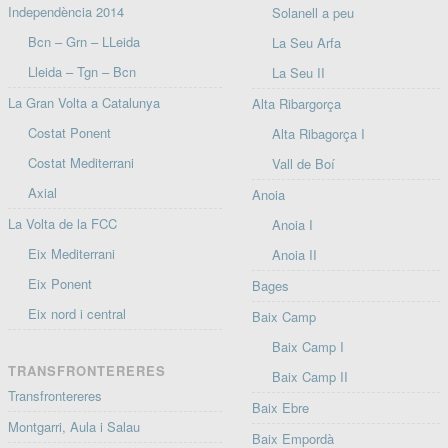
Independència 2014
Solanell a peu
Bcn – Grn – LLeida
La Seu Arfa
Lleida – Tgn – Bcn
La Seu II
La Gran Volta a Catalunya
Alta Ribargorça
Costat Ponent
Alta Ribagorça I
Costat Mediterrani
Vall de Boí
Axial
Anoia
La Volta de la FCC
Anoia I
Eix Mediterrani
Anoia II
Eix Ponent
Bages
Eix nord i central
Baix Camp
Baix Camp I
TRANSFRONTERERES
Baix Camp II
Transfrontereres
Baix Ebre
Montgarri, Aula i Salau
Baix Empordà