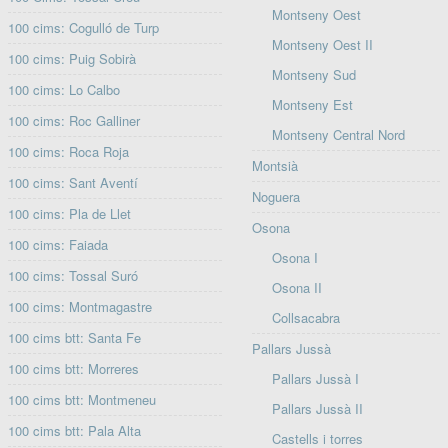
Montseny Oest
100 cims: Cogulló de Turp
Montseny Oest II
100 cims: Puig Sobirà
Montseny Sud
100 cims: Lo Calbo
Montseny Est
100 cims: Roc Galliner
Montseny Central Nord
100 cims: Roca Roja
Montsià
100 cims: Sant Aventí
Noguera
100 cims: Pla de Llet
Osona
100 cims: Faiada
Osona I
100 cims: Tossal Suró
Osona II
100 cims: Montmagastre
Collsacabra
100 cims btt: Santa Fe
Pallars Jussà
100 cims btt: Morreres
Pallars Jussà I
100 cims btt: Montmeneu
Pallars Jussà II
100 cims btt: Pala Alta
Castells i torres