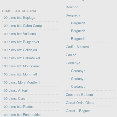
Boumort
CIMS TARRAGONA
Berguedà
100 cims btt: Espluga
Berguedà I
100 cims btt: Cabra Camp
Berguedà II
100 cims btt: Vallbona
Berguedà III
100 cims btt: Puigcerver
Cadí – Moixeró
100 cims btt: Colldejou
Canigó
100 cims btt: Cabrafeixet
Cerdanya
100 cims btt: Montsianell
Cerdanya I
100 cims btt: Montmell
Cerdanya II
100 cims: Mola Montferri
Cerdanya III
100 cims: Antoni
Conca de Barberà
100 cims: Caro
Garraf Ordal Olesa
100 cims btt: Prades
Garraf – Begues
100 cims btt: Fontscaldes