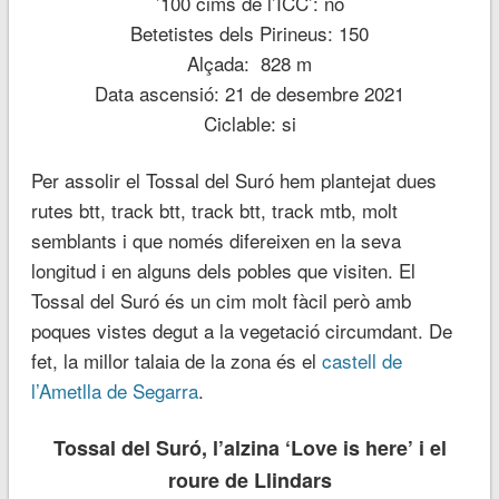
’100 cims de l’ICC’: no
Betetistes dels Pirineus: 150
Alçada: 828 m
Data ascensió: 21 de desembre 2021
Ciclable: si
Per assolir el Tossal del Suró hem plantejat dues
rutes btt, track btt, track btt, track mtb, molt
semblants i que només difereixen en la seva
longitud i en alguns dels pobles que visiten. El
Tossal del Suró és un cim molt fàcil però amb
poques vistes degut a la vegetació circumdant. De
fet, la millor talaia de la zona és el
castell de
l’Ametlla de Segarra
.
Tossal del Suró, l’alzina ‘Love is here’ i el
roure de Llindars