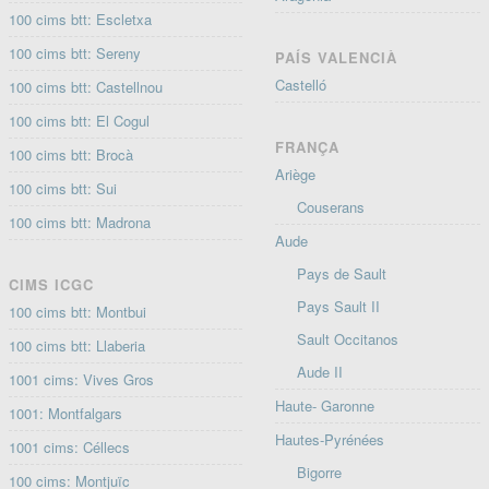
100 cims btt: Escletxa
100 cims btt: Sereny
PAÍS VALENCIÀ
Castelló
100 cims btt: Castellnou
100 cims btt: El Cogul
FRANÇA
100 cims btt: Brocà
Ariège
100 cims btt: Sui
Couserans
100 cims btt: Madrona
Aude
Pays de Sault
CIMS ICGC
Pays Sault II
100 cims btt: Montbui
Sault Occitanos
100 cims btt: Llaberia
Aude II
1001 cims: Vives Gros
Haute- Garonne
1001: Montfalgars
Hautes-Pyrénées
1001 cims: Céllecs
Bigorre
100 cims: Montjuïc