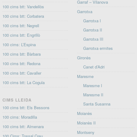
Garraf – Vilanova
100 cims btt: Vandellòs
Garrotxa
100 cims btt: Corbatera
Garrotxa I
100 cims btt: Negrell
Garrotxa II
100 cims btt: Engrillò
Garrotxa III
100 cims: L’Espina
Garrotxa ermites
100 cims btt: Bàrbara
Gironès
100 cims btt: Redona
Canet d’Adri
100 cims btt: Cavaller
Maresme
100 cims btt: La Cogula
Maresme I
Maresme II
CIMS LLEIDA
Santa Susanna
100 cims btt: Els Bessons
Moianès
100 cims: Moradilla
Moianès II
100 cims btt: Almenara
Montseny
100 Cims: Tossal Creu