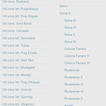
100 cims: Bestrecà
Selva
100 cims btt: Puigsallança
Selva II
100 cims btt: Puig Àligues
Selva III
100 cims: Sant Benet
Selva IV
100 cims: Cornador
Selva V
100 cims btt: Saverdera
Selva VI
100 cims btt: Tubau
Coloma Farners
100 cims btt: Puig Estela
Coloma Farners II
100 cims btt: Sant Roc
Coloma Farners III
100 cims btt: Montigalar
Riudarenes
100 cims btt: Montgrí
Riudarenes II
100 cims btt: Puig d’Arques
Riudarenes III
100 cims btt: Croscat
Riudarenes IV
100 cims btt: Querroig
Riudarenes V
100 cims btt: L’Argimon
Anglès