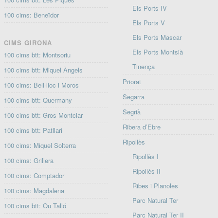
Els Ports IV
100 cims: Beneïdor
Els Ports V
Els Ports Mascar
CIMS GIRONA
Els Ports Montsià
100 cims btt: Montsoriu
Tinença
100 cims btt: Miquel Àngels
Priorat
100 cims: Bell·lloc i Moros
Segarra
100 cims btt: Quermany
Segrià
100 cims btt: Gros Montclar
Ribera d’Ebre
100 cims btt: Patllari
Ripollès
100 cims: Miquel Solterra
Ripollès I
100 cims: Grillera
Ripollès II
100 cims: Comptador
Ribes i Planoles
100 cims: Magdalena
Parc Natural Ter
100 cims btt: Ou Talló
Parc Natural Ter II