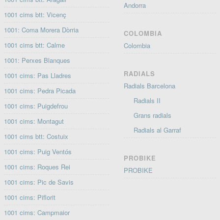
Andorra
1001 cims btt: Vicenç
1001: Coma Morera Dòrria
COLOMBIA
1001 cims btt: Calme
Colombia
1001: Perxes Blanques
RADIALS
1001 cims: Pas Lladres
Radials Barcelona
1001 cims: Pedra Picada
Radials II
1001 cims: Puigdefrou
Grans radials
1001 cims: Montagut
Radials al Garraf
1001 cims btt: Costuix
1001 cims: Puig Ventós
PROBIKE
1001 cims: Roques Rei
PROBIKE
1001 cims: Pic de Savis
1001 cims: Piflorit
1001 cims: Campmaior