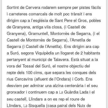
Sortint de Cervera rodarem sempre per pistes fàcils
i carreteres comarcals de molt poc trànsit
i
ens
dirigim cap a l’església de Sant Pere el Gros, pobles
de Granyena, antiga vila closa
, (
i Castell de
Granyena), Gramuntell, Montornès de Segarra
, (
i el
Castell de Montornès de Segarra), l’Ametlla de
Segarra (i Castell de l’Ametlla). Ens dirigim ara cap
a Suró, segons Viquipèdia un llogaret de 2 habitants
pertanyent al municipi de Talavera. Està situat a la
vora del Tossal del Suró, el nostre objectiu del
repte dels 100 cims, que separa les conques dels
rius Cercavins (afluent de l’Ondara) i Corb. Ens
desviem per admirar una alzina centenària i el seu
gronxador i continuem cap a
Guàrdia
Lada
i el
La
seu castell, Llindars a on es rep el roure de
Llindars,
Sisquella (casa pairal dels
Nuix
de
La