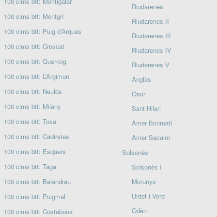
100 cims btt: Montigalar
Riudarenes
100 cims btt: Montgrí
Riudarenes II
100 cims btt: Puig d’Arques
Riudarenes III
100 cims btt: Croscat
Riudarenes IV
100 cims btt: Querroig
Riudarenes V
100 cims btt: L’Argimon
Anglès
100 cims btt: Neulós
Osor
100 cims btt: Milany
Sant Hilari
100 cims btt: Tosa
Amer Bonmatí
100 cims btt: Cadiretes
Amer Sacalm
100 cims btt: Esquers
Solsonès
100 cims btt: Taga
Solsonès I
100 cims btt: Balandrau
Morunys
Urdet i Verd
100 cims btt: Puigmal
Odèn
100 cims btt: Costabona