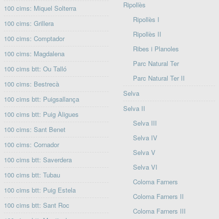
Ripollès
100 cims: Miquel Solterra
Ripollès I
100 cims: Grillera
Ripollès II
100 cims: Comptador
Ribes i Planoles
100 cims: Magdalena
Parc Natural Ter
100 cims btt: Ou Talló
Parc Natural Ter II
100 cims: Bestrecà
Selva
100 cims btt: Puigsallança
Selva II
100 cims btt: Puig Àligues
Selva III
100 cims: Sant Benet
Selva IV
100 cims: Cornador
Selva V
100 cims btt: Saverdera
Selva VI
100 cims btt: Tubau
Coloma Farners
100 cims btt: Puig Estela
Coloma Farners II
100 cims btt: Sant Roc
Coloma Farners III