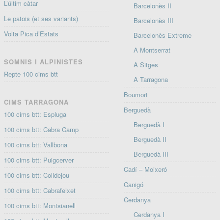
L’últim càtar
Barcelonès II
Le patois (et ses variants)
Barcelonès III
Volta Pica d’Estats
Barcelonès Extreme
A Montserrat
SOMNIS I ALPINISTES
A Sitges
Repte 100 cims btt
A Tarragona
Boumort
CIMS TARRAGONA
Berguedà
100 cims btt: Espluga
Berguedà I
100 cims btt: Cabra Camp
Berguedà II
100 cims btt: Vallbona
Berguedà III
100 cims btt: Puigcerver
Cadí – Moixeró
100 cims btt: Colldejou
Canigó
100 cims btt: Cabrafeixet
Cerdanya
100 cims btt: Montsianell
Cerdanya I