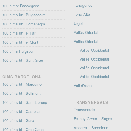
Tarragonès
100 cims: Bassegoda
Terra Alta
100 cims btt: Puigsacalm
Urgell
100 cims btt: Comanegra
Vallès Oriental
100 cims btt: el Far
Vallès Oriental II
100 cims btt: el Mont
Vallès Occidental
100 cims Puigsou
Vallès Occidental I
100 cims btt: Sant Grau
Vallès Occidental II
Vallès Occidental III
CIMS BARCELONA
100 cims btt: Maresme
Vall d’Aran
100 cims btt: Bellmunt
100 cims btt: Sant Llorenç
TRANSVERSALS
Transversals
100 cims btt: Castellar
Estany Gento – Sitges
100 cims btt: Gurb
Andorra – Barcelona
100 cims btt: Creu Canet