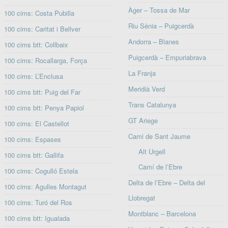
Àger – Tossa de Mar
100 cims: Costa Pubilla
Riu Sènia – Puigcerdà
100 cims: Caritat i Bellver
Andorra – Blanes
100 cims btt: Collbaix
Puigcerdà – Empuriabrava
100 cims: Rocallarga, Força
La Franja
100 cims: L’Enclusa
Meridià Verd
100 cims btt: Puig del Far
Trans Catalunya
100 cims btt: Penya Papiol
GT Ariege
100 cims: El Castellot
Cami de Sant Jaume
100 cims: Espases
Alt Urgell
100 cims btt: Gallifa
Camí de l’Ebre
100 cims: Cogulló Estela
Delta de l’Ebre – Delta del
100 cims: Agulles Montagut
Llobregat
100 cims: Turó del Ros
Montblanc – Barcelona
100 cims btt: Igualada