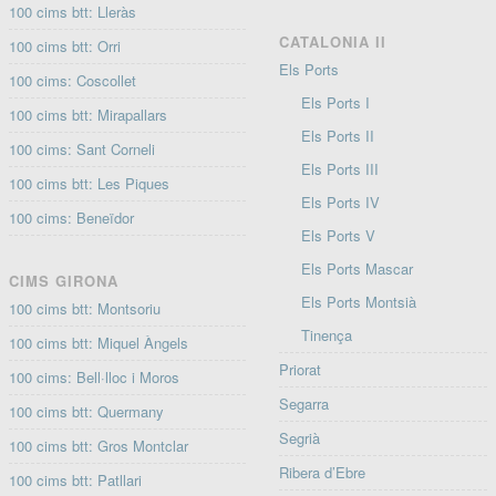
100 cims btt: Lleràs
CATALONIA II
100 cims btt: Orri
Els Ports
100 cims: Coscollet
Els Ports I
100 cims btt: Mirapallars
Els Ports II
100 cims: Sant Corneli
Els Ports III
100 cims btt: Les Piques
Els Ports IV
100 cims: Beneïdor
Els Ports V
Els Ports Mascar
CIMS GIRONA
Els Ports Montsià
100 cims btt: Montsoriu
Tinença
100 cims btt: Miquel Àngels
Priorat
100 cims: Bell·lloc i Moros
Segarra
100 cims btt: Quermany
Segrià
100 cims btt: Gros Montclar
Ribera d’Ebre
100 cims btt: Patllari