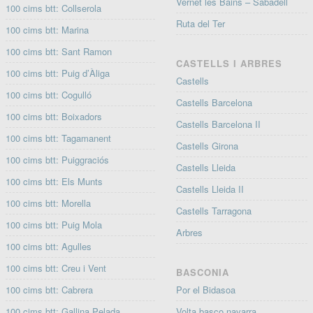
Vernet les Bains – Sabadell
100 cims btt: Collserola
Ruta del Ter
100 cims btt: Marina
100 cims btt: Sant Ramon
CASTELLS I ARBRES
100 cims btt: Puig d’Àliga
Castells
100 cims btt: Cogulló
Castells Barcelona
100 cims btt: Boixadors
Castells Barcelona II
100 cims btt: Tagamanent
Castells Girona
100 cims btt: Puiggraciós
Castells Lleida
100 cims btt: Els Munts
Castells Lleida II
100 cims btt: Morella
Castells Tarragona
100 cims btt: Puig Mola
Arbres
100 cims btt: Agulles
100 cims btt: Creu i Vent
BASCONIA
100 cims btt: Cabrera
Por el Bidasoa
100 cims btt: Gallina Pelada
Volta basco navarra