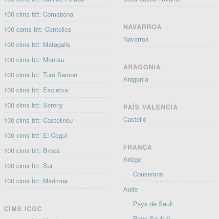
100 cims btt: Comabona
NAVARROA
100 coms btt: Centelles
Navarroa
100 cims btt: Matagalls
100 cims btt: Montau
ARAGONIA
100 cims btt: Turó Samon
Aragonia
100 cims btt: Escletxa
100 cims btt: Sereny
PAÍS VALENCIÀ
Castelló
100 cims btt: Castellnou
100 cims btt: El Cogul
FRANÇA
100 cims btt: Brocà
Ariège
100 cims btt: Sui
Couserans
100 cims btt: Madrona
Aude
Pays de Sault
CIMS ICGC
Pays Sault II