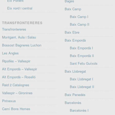
Eix Ponent
Bages
Eix nord i central
Baix Camp
Baix Camp I
TRANSFRONTERERES
Baix Camp II
Transfrontereres
Baix Ebre
Montgarri, Aula i Salau
Baix Empordà
Bossost Bagneres Luchon
Baix Empordà I
Les Angles
Baix Empordà II
Ripollès – Vallespir
Sant Feliu Guíxols
Alt Empordà – Vallespir
Baix Llobregat
Alt Empordà – Roselló
Baix Llobregat I
Raid 2 Catalognes
Baix Llobregat II
Vallespir – Gironines
Baix Penedés
Pirinexus
Barcelonès
Camí Bons Homes
Barcelonès I