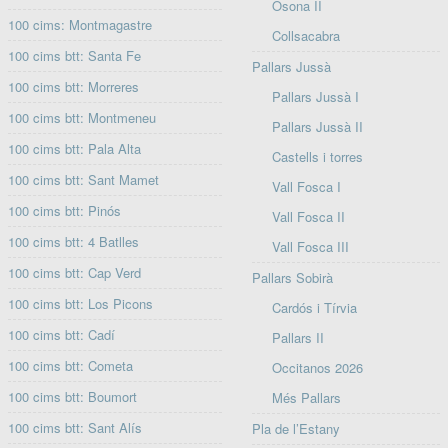
Osona II
100 cims: Montmagastre
Collsacabra
100 cims btt: Santa Fe
Pallars Jussà
100 cims btt: Morreres
Pallars Jussà I
100 cims btt: Montmeneu
Pallars Jussà II
100 cims btt: Pala Alta
Castells i torres
100 cims btt: Sant Mamet
Vall Fosca I
100 cims btt: Pinós
Vall Fosca II
100 cims btt: 4 Batlles
Vall Fosca III
100 cims btt: Cap Verd
Pallars Sobirà
100 cims btt: Los Picons
Cardós i Tírvia
100 cims btt: Cadí
Pallars II
100 cims btt: Cometa
Occitanos 2026
100 cims btt: Boumort
Més Pallars
100 cims btt: Sant Alís
Pla de l’Estany