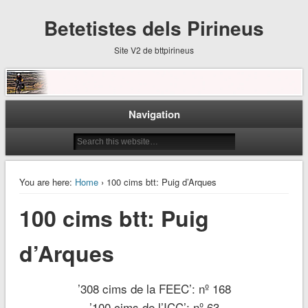
Betetistes dels Pirineus
Site V2 de bttpirineus
Navigation
You are here:
Home
› 100 cims btt: Puig d’Arques
100 cims btt: Puig
d’Arques
’308 cims de la FEEC’: nº 168
’100 cims de l’ICC’: nº 63