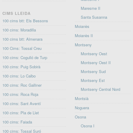
Maresme II
CIMS LLEIDA
Santa Susanna
100 cims btt: Els Bessons
Moianès
100 cims: Moradilla
Moianès II
100 cims btt: Almenara
Montseny
100 Cims: Tossal Creu
Montseny Oest
100 cims: Cogulló de Turp
Montseny Oest II
100 cims: Puig Sobirà
Montseny Sud
100 cims: Lo Calbo
Montseny Est
100 cims: Roc Galliner
Montseny Central Nord
100 cims: Roca Roja
Montsià
100 cims: Sant Aventí
Noguera
100 cims: Pla de Llet
Osona
100 cims: Faiada
Osona I
100 cims: Tossal Suró