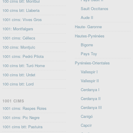
100 cims btt: Montbui
Sault Occitanos
100 cims btt: Llaberia
Aude II
1001 cims: Vives Gros
Haute- Garonne
1001: Montfalgars
Hautes-Pyrénées
1001 cims: Céllecs
Bigorre
100 cims: Montjuïc
Pays Toy
1001 cims: Pedró Pilota
Pyrénées-Orientales
100 cims btt: Turó Home
Vallespir I
100 cims btt: Urdet
Vallespir II
100 cims btt: Lord
Cerdanya I
Cerdanya II
1001 CIMS
Cerdanya III
1001 cims: Raspes Roies
Canigó
1001 cims: Pic Negre
Capcir
1001 cims btt: Pastuira