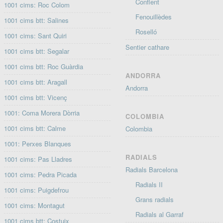
Conflent
1001 cims: Roc Colom
Fenouillèdes
1001 cims btt: Salines
Roselló
1001 cims: Sant Quiri
Sentier cathare
1001 cims btt: Segalar
1001 cims btt: Roc Guàrdia
ANDORRA
1001 cims btt: Aragall
Andorra
1001 cims btt: Vicenç
1001: Coma Morera Dòrria
COLOMBIA
1001 cims btt: Calme
Colombia
1001: Perxes Blanques
RADIALS
1001 cims: Pas Lladres
Radials Barcelona
1001 cims: Pedra Picada
Radials II
1001 cims: Puigdefrou
Grans radials
1001 cims: Montagut
Radials al Garraf
1001 cims btt: Costuix