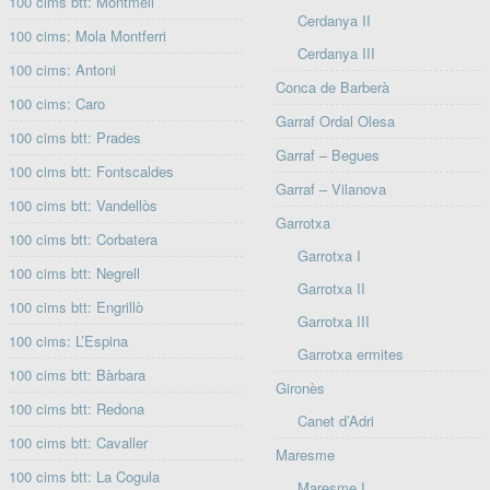
100 cims btt: Montmell
Cerdanya II
100 cims: Mola Montferri
Cerdanya III
100 cims: Antoni
Conca de Barberà
100 cims: Caro
Garraf Ordal Olesa
100 cims btt: Prades
Garraf – Begues
100 cims btt: Fontscaldes
Garraf – Vilanova
100 cims btt: Vandellòs
Garrotxa
100 cims btt: Corbatera
Garrotxa I
100 cims btt: Negrell
Garrotxa II
100 cims btt: Engrillò
Garrotxa III
100 cims: L’Espina
Garrotxa ermites
100 cims btt: Bàrbara
Gironès
100 cims btt: Redona
Canet d’Adri
100 cims btt: Cavaller
Maresme
100 cims btt: La Cogula
Maresme I