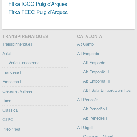
Fitxa ICGC Puig d’Arques
Fitxa FEEC Puig d’Arques
TRANSPIRENAIQUES
CATALONIA
Transpirinenques
Alt Camp
Axial
Alt Empordà
Variant andorrana
Alt Empordà I
Alt Empordà II
Francesa I
Alt Empordà III
Francesa II
Alt i Baix Empordà ermites
Crêtes et Vallées
Alt Penedès
Itaca
Alt Penedès I
Clàssica
Alt Penedès II
GTPO
Alt Urgell
Prepirinea
Organya – Nargó