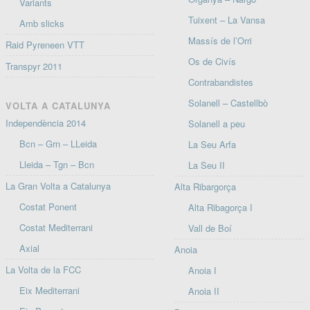
Variants
Tuixent – La Vansa
Amb slicks
Massís de l’Orri
Raid Pyreneen VTT
Os de Civís
Transpyr 2011
Contrabandistes
Solanell – Castellbò
VOLTA A CATALUNYA
Independència 2014
Solanell a peu
Bcn – Grn – LLeida
La Seu Arfa
Lleida – Tgn – Bcn
La Seu II
La Gran Volta a Catalunya
Alta Ribargorça
Costat Ponent
Alta Ribagorça I
Costat Mediterrani
Vall de Boí
Axial
Anoia
La Volta de la FCC
Anoia I
Eix Mediterrani
Anoia II