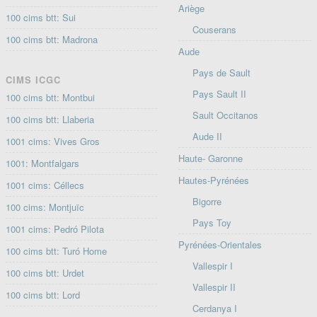
Ariège
100 cims btt: Sui
Couserans
100 cims btt: Madrona
Aude
Pays de Sault
CIMS ICGC
Pays Sault II
100 cims btt: Montbui
Sault Occitanos
100 cims btt: Llaberia
Aude II
1001 cims: Vives Gros
Haute- Garonne
1001: Montfalgars
Hautes-Pyrénées
1001 cims: Céllecs
Bigorre
100 cims: Montjuïc
Pays Toy
1001 cims: Pedró Pilota
Pyrénées-Orientales
100 cims btt: Turó Home
Vallespir I
100 cims btt: Urdet
Vallespir II
100 cims btt: Lord
Cerdanya I