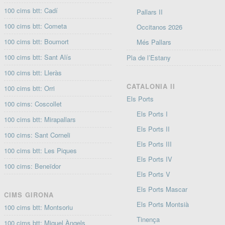
100 cims btt: Cadí
Pallars II
100 cims btt: Cometa
Occitanos 2026
100 cims btt: Boumort
Més Pallars
100 cims btt: Sant Alís
Pla de l’Estany
100 cims btt: Lleràs
CATALONIA II
100 cims btt: Orri
Els Ports
100 cims: Coscollet
Els Ports I
100 cims btt: Mirapallars
Els Ports II
100 cims: Sant Corneli
Els Ports III
100 cims btt: Les Piques
Els Ports IV
100 cims: Beneïdor
Els Ports V
Els Ports Mascar
CIMS GIRONA
Els Ports Montsià
100 cims btt: Montsoriu
Tinença
100 cims btt: Miquel Àngels