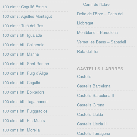
Camí de l’Ebre
100 cims: Cogulló Estela
Delta de l’Ebre – Delta del
100 cims: Agulles Montagut
Llobregat
100 cims: Turó del Ros
Montblanc – Barcelona
100 cims btt: Igualada
Vernet les Bains – Sabadell
100 cims btt: Collserola
Ruta del Ter
100 cims btt: Marina
100 cims btt: Sant Ramon
CASTELLS I ARBRES
100 cims btt: Puig d’Àliga
Castells
100 cims btt: Cogulló
Castells Barcelona
100 cims btt: Boixadors
Castells Barcelona II
100 cims btt: Tagamanent
Castells Girona
100 cims btt: Puiggraciós
Castells Lleida
100 cims btt: Els Munts
Castells Lleida II
100 cims btt: Morella
Castells Tarragona