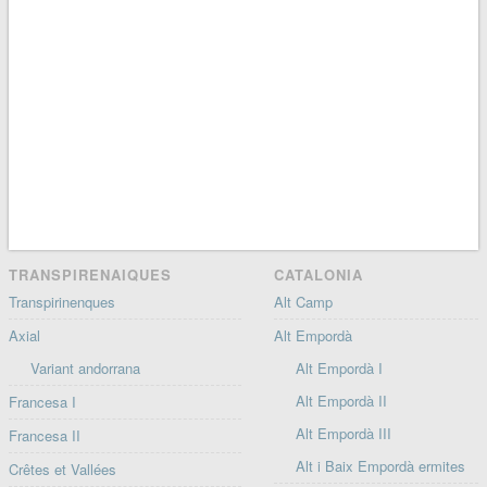
TRANSPIRENAIQUES
CATALONIA
Transpirinenques
Alt Camp
Axial
Alt Empordà
Variant andorrana
Alt Empordà I
Alt Empordà II
Francesa I
Alt Empordà III
Francesa II
Alt i Baix Empordà ermites
Crêtes et Vallées