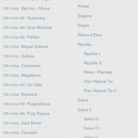
Priorat
100 cims: Bell·lloc i Moros
Segarra
100 cims btt: Quermany
Segrià
100 cims btt: Gros Montclar
Ribera d’Ebre
100 cims btt: Patllari
Ripollès
100 cims: Miquel Solterra
Ripollès I
100 cims: Grillera
Ripollès II
100 cims: Comptador
Ribes i Planoles
100 cims: Magdalena
Parc Natural Ter
100 cims btt: Ou Talló
Parc Natural Ter II
100 cims: Bestrecà
Selva
100 cims btt: Puigsallança
Selva II
100 cims btt: Puig Àligues
Selva III
100 cims: Sant Benet
Selva IV
100 cims: Cornador
Selva V