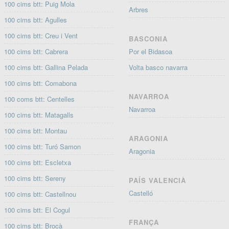
100 cims btt: Puig Mola
Arbres
100 cims btt: Agulles
100 cims btt: Creu i Vent
BASCONIA
100 cims btt: Cabrera
Por el Bidasoa
100 cims btt: Gallina Pelada
Volta basco navarra
100 cims btt: Comabona
NAVARROA
100 coms btt: Centelles
Navarroa
100 cims btt: Matagalls
100 cims btt: Montau
ARAGONIA
100 cims btt: Turó Samon
Aragonia
100 cims btt: Escletxa
100 cims btt: Sereny
PAÍS VALENCIÀ
Castelló
100 cims btt: Castellnou
100 cims btt: El Cogul
FRANÇA
100 cims btt: Brocà