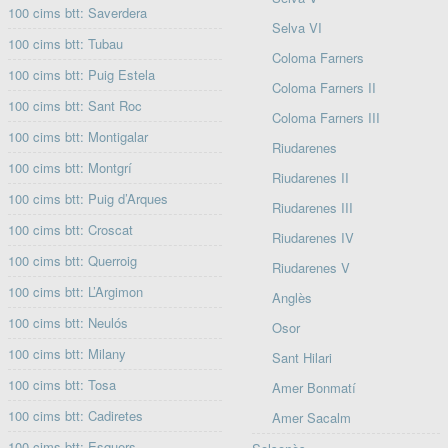
100 cims btt: Saverdera
Selva VI
100 cims btt: Tubau
Coloma Farners
100 cims btt: Puig Estela
Coloma Farners II
100 cims btt: Sant Roc
Coloma Farners III
100 cims btt: Montigalar
Riudarenes
100 cims btt: Montgrí
Riudarenes II
100 cims btt: Puig d’Arques
Riudarenes III
100 cims btt: Croscat
Riudarenes IV
100 cims btt: Querroig
Riudarenes V
100 cims btt: L’Argimon
Anglès
100 cims btt: Neulós
Osor
100 cims btt: Milany
Sant Hilari
100 cims btt: Tosa
Amer Bonmatí
100 cims btt: Cadiretes
Amer Sacalm
100 cims btt: Esquers