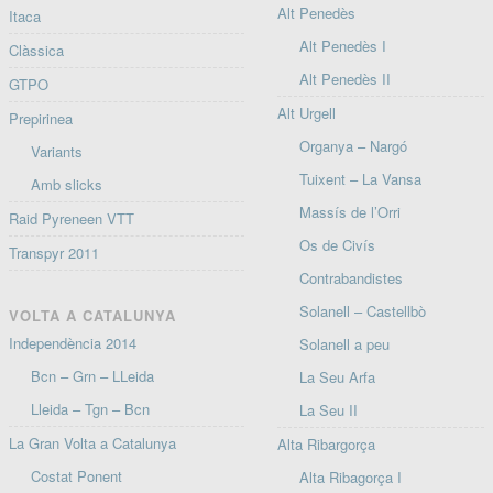
Alt Penedès
Itaca
Alt Penedès I
Clàssica
Alt Penedès II
GTPO
Alt Urgell
Prepirinea
Organya – Nargó
Variants
Tuixent – La Vansa
Amb slicks
Massís de l’Orri
Raid Pyreneen VTT
Os de Civís
Transpyr 2011
Contrabandistes
Solanell – Castellbò
VOLTA A CATALUNYA
Independència 2014
Solanell a peu
Bcn – Grn – LLeida
La Seu Arfa
Lleida – Tgn – Bcn
La Seu II
La Gran Volta a Catalunya
Alta Ribargorça
Costat Ponent
Alta Ribagorça I