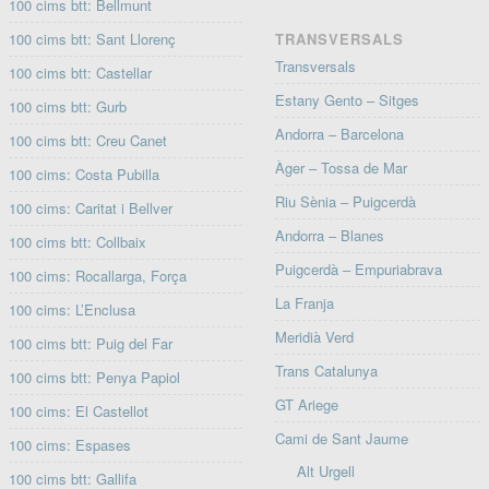
100 cims btt: Bellmunt
100 cims btt: Sant Llorenç
TRANSVERSALS
Transversals
100 cims btt: Castellar
Estany Gento – Sitges
100 cims btt: Gurb
Andorra – Barcelona
100 cims btt: Creu Canet
Àger – Tossa de Mar
100 cims: Costa Pubilla
Riu Sènia – Puigcerdà
100 cims: Caritat i Bellver
Andorra – Blanes
100 cims btt: Collbaix
Puigcerdà – Empuriabrava
100 cims: Rocallarga, Força
La Franja
100 cims: L’Enclusa
Meridià Verd
100 cims btt: Puig del Far
Trans Catalunya
100 cims btt: Penya Papiol
GT Ariege
100 cims: El Castellot
Cami de Sant Jaume
100 cims: Espases
Alt Urgell
100 cims btt: Gallifa