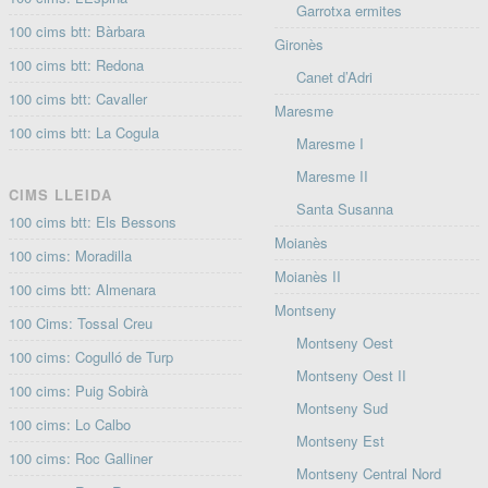
Garrotxa ermites
100 cims btt: Bàrbara
Gironès
100 cims btt: Redona
Canet d’Adri
100 cims btt: Cavaller
Maresme
100 cims btt: La Cogula
Maresme I
Maresme II
CIMS LLEIDA
Santa Susanna
100 cims btt: Els Bessons
Moianès
100 cims: Moradilla
Moianès II
100 cims btt: Almenara
Montseny
100 Cims: Tossal Creu
Montseny Oest
100 cims: Cogulló de Turp
Montseny Oest II
100 cims: Puig Sobirà
Montseny Sud
100 cims: Lo Calbo
Montseny Est
100 cims: Roc Galliner
Montseny Central Nord