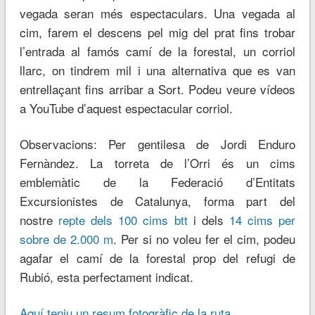
vegada seran més espectaculars. Una vegada al
cim, farem el descens pel mig del prat fins trobar
l’entrada al famós camí de la forestal, un corriol
llarc, on tindrem mil i una alternativa que es van
entrellaçant fins arribar a Sort. Podeu veure vídeos
a YouTube d’aquest espectacular corriol.
Observacions: Per gentilesa de Jordi Enduro
Fernàndez. La torreta de l’Orri és un cims
emblemàtic de la Federació d’Entitats
Excursionistes de Catalunya, forma part del
nostre
repte dels 100 cims btt
i dels
14 cims per
sobre de 2.000 m
. Per si no voleu fer el cim, podeu
agafar el camí de la forestal prop del refugi de
Rubió, esta perfectament indicat.
Aquí teniu un resum fotogràfic de la ruta