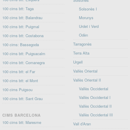
Solsonès
100 cims btt: Taga
Solsonès I
100 cims btt: Balandrau
Morunys
Urdet i Verd
100 cims btt: Puigmal
Odèn
100 cims btt: Costabona
Tarragonès
100 cims: Bassegoda
Terra Alta
100 cims btt: Puigsacalm
Urgell
100 cims btt: Comanegra
Vallès Oriental
100 cims btt: el Far
Vallès Oriental II
100 cims btt: el Mont
Vallès Occidental
100 cims Puigsou
Vallès Occidental I
100 cims btt: Sant Grau
Vallès Occidental II
Vallès Occidental III
CIMS BARCELONA
100 cims btt: Maresme
Vall d’Aran