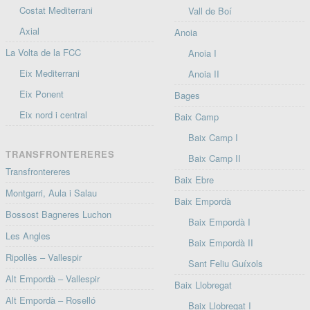
Costat Mediterrani
Vall de Boí
Axial
Anoia
La Volta de la FCC
Anoia I
Eix Mediterrani
Anoia II
Eix Ponent
Bages
Eix nord i central
Baix Camp
Baix Camp I
TRANSFRONTERERES
Baix Camp II
Transfrontereres
Baix Ebre
Montgarri, Aula i Salau
Baix Empordà
Bossost Bagneres Luchon
Baix Empordà I
Les Angles
Baix Empordà II
Ripollès – Vallespir
Sant Feliu Guíxols
Alt Empordà – Vallespir
Baix Llobregat
Alt Empordà – Roselló
Baix Llobregat I