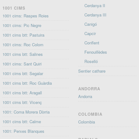
Cerdanya II
1001 CIMS
Cerdanya III
1001 cims: Raspes Roies
Canigó
1001 cims: Pic Negre
Capcir
1001 cims btt: Pastuira
Conflent
1001 cims: Roc Colom
Fenouillèdes
1001 cims btt: Salines
Roselló
1001 cims: Sant Quiri
Sentier cathare
1001 cims btt: Segalar
1001 cims btt: Roc Guàrdia
ANDORRA
1001 cims btt: Aragall
Andorra
1001 cims btt: Vicenç
1001: Coma Morera Dòrria
COLOMBIA
1001 cims btt: Calme
Colombia
1001: Perxes Blanques