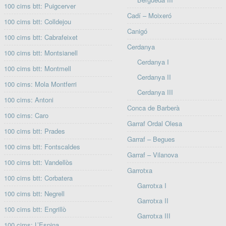
100 cims btt: Puigcerver
Cadí – Moixeró
100 cims btt: Colldejou
Canigó
100 cims btt: Cabrafeixet
Cerdanya
100 cims btt: Montsianell
Cerdanya I
100 cims btt: Montmell
Cerdanya II
100 cims: Mola Montferri
Cerdanya III
100 cims: Antoni
Conca de Barberà
100 cims: Caro
Garraf Ordal Olesa
100 cims btt: Prades
Garraf – Begues
100 cims btt: Fontscaldes
Garraf – Vilanova
100 cims btt: Vandellòs
Garrotxa
100 cims btt: Corbatera
Garrotxa I
100 cims btt: Negrell
Garrotxa II
100 cims btt: Engrillò
Garrotxa III
100 cims: L’Espina