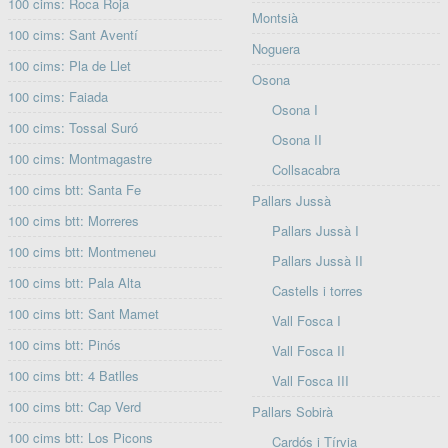
100 cims: Roca Roja
Montsià
100 cims: Sant Aventí
Noguera
100 cims: Pla de Llet
Osona
100 cims: Faiada
Osona I
100 cims: Tossal Suró
Osona II
100 cims: Montmagastre
Collsacabra
100 cims btt: Santa Fe
Pallars Jussà
100 cims btt: Morreres
Pallars Jussà I
100 cims btt: Montmeneu
Pallars Jussà II
100 cims btt: Pala Alta
Castells i torres
100 cims btt: Sant Mamet
Vall Fosca I
100 cims btt: Pinós
Vall Fosca II
100 cims btt: 4 Batlles
Vall Fosca III
100 cims btt: Cap Verd
Pallars Sobirà
100 cims btt: Los Picons
Cardós i Tírvia