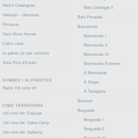
Raid 2 Catalognes
Baix Llobregat II
Vallespir – Gironines
Baix Penedés
Pirinexus
Barcelonès
Camí Bons Homes
Barcelonès I
L’últim càtar
Barcelonès II
Le patois (et ses variants)
Barcelonès III
Volta Pica d’Estats
Barcelonès Extreme
A Montserrat
SOMNIS I ALPINISTES
A Sitges
Repte 100 cims btt
A Tarragona
Boumort
CIMS TARRAGONA
Berguedà
100 cims btt: Espluga
Berguedà I
100 cims btt: Cabra Camp
Berguedà II
100 cims btt: Vallbona
Berguedà III