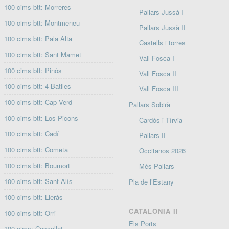
100 cims btt: Morreres
Pallars Jussà I
100 cims btt: Montmeneu
Pallars Jussà II
100 cims btt: Pala Alta
Castells i torres
100 cims btt: Sant Mamet
Vall Fosca I
100 cims btt: Pinós
Vall Fosca II
100 cims btt: 4 Batlles
Vall Fosca III
100 cims btt: Cap Verd
Pallars Sobirà
100 cims btt: Los Picons
Cardós i Tírvia
100 cims btt: Cadí
Pallars II
100 cims btt: Cometa
Occitanos 2026
100 cims btt: Boumort
Més Pallars
100 cims btt: Sant Alís
Pla de l’Estany
100 cims btt: Lleràs
CATALONIA II
100 cims btt: Orri
Els Ports
100 cims: Coscollet