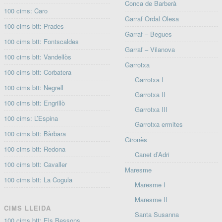
Conca de Barberà
100 cims: Caro
Garraf Ordal Olesa
100 cims btt: Prades
Garraf – Begues
100 cims btt: Fontscaldes
Garraf – Vilanova
100 cims btt: Vandellòs
Garrotxa
100 cims btt: Corbatera
Garrotxa I
100 cims btt: Negrell
Garrotxa II
100 cims btt: Engrillò
Garrotxa III
100 cims: L’Espina
Garrotxa ermites
100 cims btt: Bàrbara
Gironès
100 cims btt: Redona
Canet d’Adri
100 cims btt: Cavaller
Maresme
100 cims btt: La Cogula
Maresme I
Maresme II
CIMS LLEIDA
Santa Susanna
100 cims btt: Els Bessons