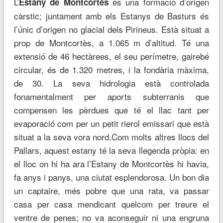
L’
és una formació d’origen
Estany de Montcortès
càrstic; juntament amb els Estanys de Basturs és
l’únic d’origen no glacial dels Pirineus. Està situat a
prop de Montcortès, a 1.065 m d’altitud. Té una
extensió de 46 hectàrees, el seu perímetre, gairebé
circular, és de 1.320 metres, i la fondària màxima,
de 30. La seva hidrologia està controlada
fonamentalment per aports subterranis que
compensen les pèrdues que té el llac tant per
evaporació com per un petit rierol emissari que està
situat a la seva vora nord.Com molts altres llocs del
Pallars, aquest estany té la seva llegenda pròpia: en
el lloc on hi ha ara l’Estany de Montcortès hi havia,
fa anys i panys, una ciutat esplendorosa. Un bon dia
un captaire, més pobre que una rata, va passar
casa per casa mendicant quelcom per treure el
ventre de penes; no va aconseguir ni una engruna