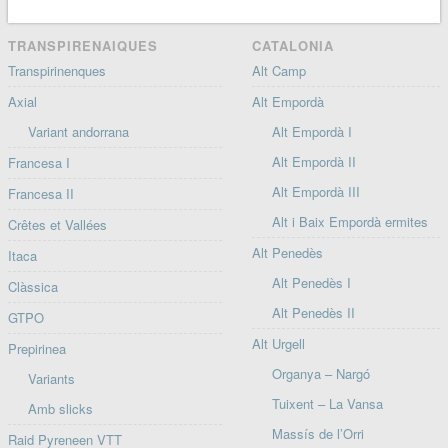
TRANSPIRENAIQUES
CATALONIA
Transpirinenques
Alt Camp
Axial
Alt Empordà
Variant andorrana
Alt Empordà I
Alt Empordà II
Francesa I
Alt Empordà III
Francesa II
Alt i Baix Empordà ermites
Crêtes et Vallées
Alt Penedès
Itaca
Alt Penedès I
Clàssica
Alt Penedès II
GTPO
Alt Urgell
Prepirinea
Organya – Nargó
Variants
Tuixent – La Vansa
Amb slicks
Massís de l’Orri
Raid Pyreneen VTT