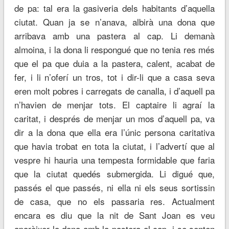
de pa: tal era la gasiveria dels habitants d’aquella
ciutat. Quan ja se n’anava, albirà una dona que
arribava amb una pastera al cap. Li demanà
almoina, i la dona li respongué que no tenia res més
que el pa que duia a la pastera, calent, acabat de
fer, i li n’oferí un tros, tot i dir-li que a casa seva
eren molt pobres i carregats de canalla, i d’aquell pa
n’havien de menjar tots. El captaire li agraí la
caritat, i després de menjar un mos d’aquell pa, va
dir a la dona que ella era l’únic persona caritativa
que havia trobat en tota la ciutat, i l’advertí que al
vespre hi hauria una tempesta formidable que faria
que la ciutat quedés submergida. Li digué que,
passés el que passés, ni ella ni els seus sortissin
de casa, que no els passaria res. Actualment
encara es diu que la nit de Sant Joan es veu
aparèixer la dona amb la pastera al cap, i se senten