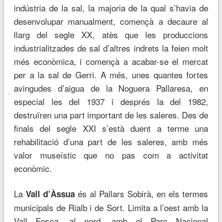
indústria de la sal, la majoria de la qual s’havia de
desenvolupar manualment, començà a decaure al
llarg del segle XX, atès que les produccions
industrialitzades de sal d’altres indrets la feien molt
més econòmica, i començà a acabar-se el mercat
per a la sal de Gerri. A més, unes quantes fortes
avingudes d’aigua de la Noguera Pallaresa, en
especial les del 1937 i després la del 1982,
destruïren una part important de les saleres. Des de
finals del segle XXI s’està duent a terme una
rehabilitació d’una part de les saleres, amb més
valor museístic que no pas com a activitat
econòmic.
La
és al Pallars Sobirà, en els termes
Vall d’Àssua
municipals de Rialb i de Sort. Limita a l’oest amb la
Vall Fosca, al nord, amb el Parc Nacional