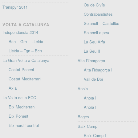
Os de Civís
Transpyr 2011
Contrabandistes
Solanell – Castellbò
VOLTA A CATALUNYA
Independència 2014
Solanell a peu
Bcn – Grn – LLeida
La Seu Arfa
Lleida – Tgn – Bcn
La Seu II
La Gran Volta a Catalunya
Alta Ribargorça
Costat Ponent
Alta Ribagorça I
Costat Mediterrani
Vall de Boí
Axial
Anoia
La Volta de la FCC
Anoia I
Eix Mediterrani
Anoia II
Eix Ponent
Bages
Eix nord i central
Baix Camp
Baix Camp I