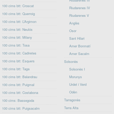
Riudarenes III
100 cims btt: Croscat
Riudarenes IV
100 cims btt: Querroig
Riudarenes V
100 cims btt: L’Argimon
Anglès
100 cims btt: Neulós
Osor
100 cims btt: Milany
Sant Hilari
100 cims btt: Tosa
Amer Bonmatí
100 cims btt: Cadiretes
Amer Sacalm
100 cims btt: Esquers
Solsonès
100 cims btt: Taga
Solsonès I
100 cims btt: Balandrau
Morunys
Urdet i Verd
100 cims btt: Puigmal
Odèn
100 cims btt: Costabona
Tarragonès
100 cims: Bassegoda
Terra Alta
100 cims btt: Puigsacalm