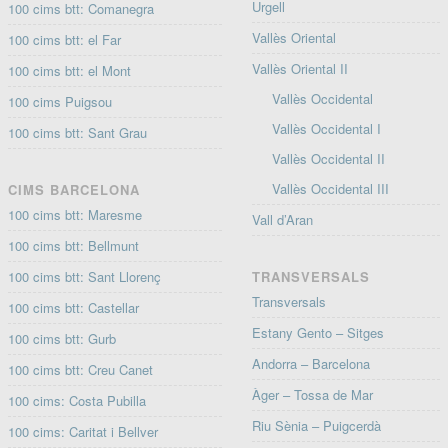
Urgell
100 cims btt: Comanegra
Vallès Oriental
100 cims btt: el Far
Vallès Oriental II
100 cims btt: el Mont
Vallès Occidental
100 cims Puigsou
Vallès Occidental I
100 cims btt: Sant Grau
Vallès Occidental II
Vallès Occidental III
CIMS BARCELONA
100 cims btt: Maresme
Vall d’Aran
100 cims btt: Bellmunt
100 cims btt: Sant Llorenç
TRANSVERSALS
Transversals
100 cims btt: Castellar
Estany Gento – Sitges
100 cims btt: Gurb
Andorra – Barcelona
100 cims btt: Creu Canet
Àger – Tossa de Mar
100 cims: Costa Pubilla
Riu Sènia – Puigcerdà
100 cims: Caritat i Bellver