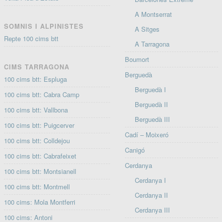
A Montserrat
SOMNIS I ALPINISTES
A Sitges
Repte 100 cims btt
A Tarragona
Boumort
CIMS TARRAGONA
Berguedà
100 cims btt: Espluga
Berguedà I
100 cims btt: Cabra Camp
Berguedà II
100 cims btt: Vallbona
Berguedà III
100 cims btt: Puigcerver
Cadí – Moixeró
100 cims btt: Colldejou
Canigó
100 cims btt: Cabrafeixet
Cerdanya
100 cims btt: Montsianell
Cerdanya I
100 cims btt: Montmell
Cerdanya II
100 cims: Mola Montferri
Cerdanya III
100 cims: Antoni