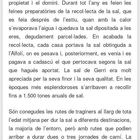
propietat i el domini. Durant tot l’any es feien les
feines preparatòries de la recol·lecta de la sal, que
es feia després de l’estiu, quan amb la calor
s’evaporava l’aigua i quedava la sal dipositada a les
eres, degudament parcel·lades. En acabada la
recol·lecta, cada casa portava la sal obtinguda a
l’Alfolí, on es pesava i, posteriorment, es venia i es
pagava a cadascú el que pertocava segons la sal
que hagués aportat. La sal de Gerri era molt
apreciada per la seva finor i la seva qualitat. En les
èpoques més esplendoroses s’arribaven a recollir
fins a 1.500 tones anuals de sal.
Són conegudes les rutes de traginers al llarg de tota
l’edat mitjana per dur la sal a diferents destinacions,
la majoria de l’entorn, però amb rutes que podien
arribar a durar dues o tres jornades de camí. La