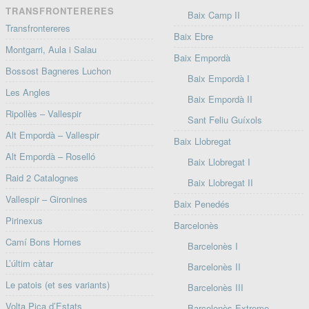
TRANSFRONTERERES
Baix Camp II
Transfrontereres
Baix Ebre
Montgarri, Aula i Salau
Baix Empordà
Bossost Bagneres Luchon
Baix Empordà I
Les Angles
Baix Empordà II
Ripollès – Vallespir
Sant Feliu Guíxols
Alt Empordà – Vallespir
Baix Llobregat
Alt Empordà – Roselló
Baix Llobregat I
Raid 2 Catalognes
Baix Llobregat II
Vallespir – Gironines
Baix Penedés
Pirinexus
Barcelonès
Camí Bons Homes
Barcelonès I
L’últim càtar
Barcelonès II
Le patois (et ses variants)
Barcelonès III
Volta Pica d’Estats
Barcelonès Extreme