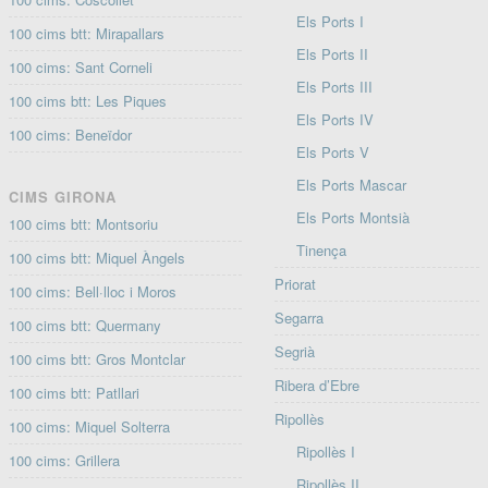
Els Ports I
100 cims btt: Mirapallars
Els Ports II
100 cims: Sant Corneli
Els Ports III
100 cims btt: Les Piques
Els Ports IV
100 cims: Beneïdor
Els Ports V
Els Ports Mascar
CIMS GIRONA
Els Ports Montsià
100 cims btt: Montsoriu
Tinença
100 cims btt: Miquel Àngels
Priorat
100 cims: Bell·lloc i Moros
Segarra
100 cims btt: Quermany
Segrià
100 cims btt: Gros Montclar
Ribera d’Ebre
100 cims btt: Patllari
Ripollès
100 cims: Miquel Solterra
Ripollès I
100 cims: Grillera
Ripollès II