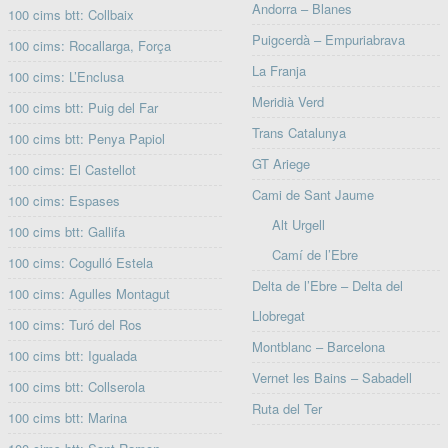
Andorra – Blanes
100 cims btt: Collbaix
Puigcerdà – Empuriabrava
100 cims: Rocallarga, Força
La Franja
100 cims: L’Enclusa
Meridià Verd
100 cims btt: Puig del Far
Trans Catalunya
100 cims btt: Penya Papiol
GT Ariege
100 cims: El Castellot
Cami de Sant Jaume
100 cims: Espases
Alt Urgell
100 cims btt: Gallifa
Camí de l’Ebre
100 cims: Cogulló Estela
Delta de l’Ebre – Delta del
100 cims: Agulles Montagut
Llobregat
100 cims: Turó del Ros
Montblanc – Barcelona
100 cims btt: Igualada
Vernet les Bains – Sabadell
100 cims btt: Collserola
Ruta del Ter
100 cims btt: Marina