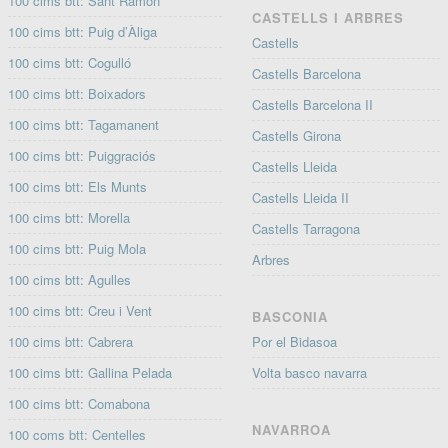
100 cims btt: Sant Ramon
CASTELLS I ARBRES
100 cims btt: Puig d’Àliga
Castells
100 cims btt: Cogulló
Castells Barcelona
100 cims btt: Boixadors
Castells Barcelona II
100 cims btt: Tagamanent
Castells Girona
100 cims btt: Puiggraciós
Castells Lleida
100 cims btt: Els Munts
Castells Lleida II
100 cims btt: Morella
Castells Tarragona
100 cims btt: Puig Mola
Arbres
100 cims btt: Agulles
100 cims btt: Creu i Vent
BASCONIA
100 cims btt: Cabrera
Por el Bidasoa
100 cims btt: Gallina Pelada
Volta basco navarra
100 cims btt: Comabona
NAVARROA
100 coms btt: Centelles