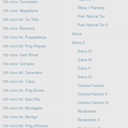
100 cims: Comptador
Ribes i Planoles
100 cims: Magdalena
Parc Natural Ter
100 cims btt: Ou Talló
Parc Natural Ter II
100 cims: Bestrecà
Selva
100 cims btt: Puigsallança
Selva II
100 cims btt: Puig Àligues
Selva III
100 cims: Sant Benet
Selva IV
100 cims: Cornador
Selva V
100 cims btt: Saverdera
Selva VI
100 cims btt: Tubau
Coloma Farners
100 cims btt: Puig Estela
Coloma Farners II
100 cims btt: Sant Roc
Coloma Farners III
100 cims btt: Montigalar
Riudarenes
100 cims btt: Montgrí
Riudarenes II
100 cims btt: Puig d’Arques