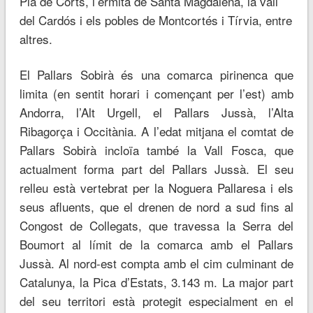
Pla de Corts, l’ermita de Santa Magdalena, la vall
del Cardós i els pobles de Montcortés i Tírvia, entre
altres.
El Pallars Sobirà és una comarca pirinenca que
limita (en sentit horari i començant per l’est) amb
Andorra, l’Alt Urgell, el Pallars Jussà, l’Alta
Ribagorça i Occitània. A l’edat mitjana el comtat de
Pallars Sobirà incloïa també la Vall Fosca, que
actualment forma part del Pallars Jussà. El seu
relleu està vertebrat per la Noguera Pallaresa i els
seus afluents, que el drenen de nord a sud fins al
Congost de Collegats, que travessa la Serra del
Boumort al límit de la comarca amb el Pallars
Jussà. Al nord-est compta amb el cim culminant de
Catalunya, la Pica d’Estats, 3.143 m. La major part
del seu territori està protegit especialment en el