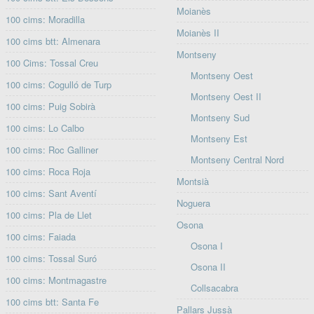
Moianès
100 cims: Moradilla
Moianès II
100 cims btt: Almenara
Montseny
100 Cims: Tossal Creu
Montseny Oest
100 cims: Cogulló de Turp
Montseny Oest II
100 cims: Puig Sobirà
Montseny Sud
100 cims: Lo Calbo
Montseny Est
100 cims: Roc Galliner
Montseny Central Nord
100 cims: Roca Roja
Montsià
100 cims: Sant Aventí
Noguera
100 cims: Pla de Llet
Osona
100 cims: Faiada
Osona I
100 cims: Tossal Suró
Osona II
100 cims: Montmagastre
Collsacabra
100 cims btt: Santa Fe
Pallars Jussà