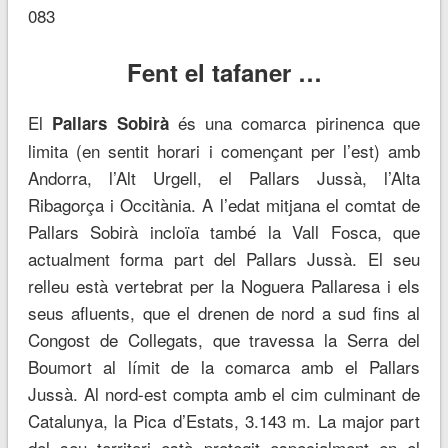
083
Fent el tafaner …
El
és una comarca pirinenca que
Pallars Sobirà
limita (en sentit horari i començant per l’est) amb
Andorra, l’Alt Urgell, el Pallars Jussà, l’Alta
Ribagorça i Occitània. A l’edat mitjana el comtat de
Pallars Sobirà incloïa també la Vall Fosca, que
actualment forma part del Pallars Jussà. El seu
relleu està vertebrat per la Noguera Pallaresa i els
seus afluents, que el drenen de nord a sud fins al
Congost de Collegats, que travessa la Serra del
Boumort al límit de la comarca amb el Pallars
Jussà. Al nord-est compta amb el cim culminant de
Catalunya, la Pica d’Estats, 3.143 m. La major part
del seu territori està protegit especialment en el