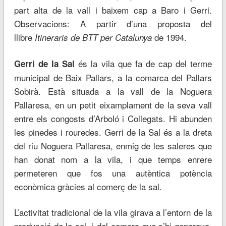
part alta de la vall i baixem cap a Baro i Gerri.
Observacions: A partir d’una proposta del
llibre
de 1994.
Itineraris de BTT per Catalunya
és la vila que fa de cap del terme
Gerri de la Sal
municipal de Baix Pallars, a la comarca del Pallars
Sobirà. Està situada a la vall de la Noguera
Pallaresa, en un petit eixamplament de la seva vall
entre els congosts d’Arboló i Collegats. Hi abunden
les pinedes i rouredes. Gerri de la Sal és a la dreta
del riu Noguera Pallaresa, enmig de les saleres que
han donat nom a la vila, i que temps enrere
permeteren que fos una autèntica potència
econòmica gràcies al comerç de la sal.
L’activitat tradicional de la vila girava a l’entorn de la
producció de la sal, i del comerç que s’hi generava,