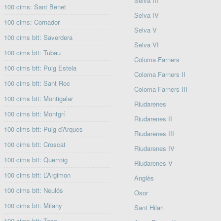
Selva III
100 cims: Sant Benet
Selva IV
100 cims: Cornador
Selva V
100 cims btt: Saverdera
Selva VI
100 cims btt: Tubau
Coloma Farners
100 cims btt: Puig Estela
Coloma Farners II
100 cims btt: Sant Roc
Coloma Farners III
100 cims btt: Montigalar
Riudarenes
100 cims btt: Montgrí
Riudarenes II
100 cims btt: Puig d’Arques
Riudarenes III
100 cims btt: Croscat
Riudarenes IV
100 cims btt: Querroig
Riudarenes V
100 cims btt: L’Argimon
Anglès
100 cims btt: Neulós
Osor
100 cims btt: Milany
Sant Hilari
100 cims btt: Tosa