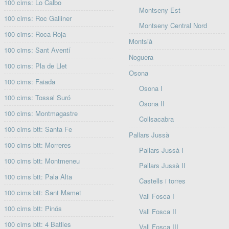
100 cims: Lo Calbo
Montseny Est
100 cims: Roc Galliner
Montseny Central Nord
100 cims: Roca Roja
Montsià
100 cims: Sant Aventí
Noguera
100 cims: Pla de Llet
Osona
100 cims: Faiada
Osona I
100 cims: Tossal Suró
Osona II
100 cims: Montmagastre
Collsacabra
100 cims btt: Santa Fe
Pallars Jussà
100 cims btt: Morreres
Pallars Jussà I
100 cims btt: Montmeneu
Pallars Jussà II
100 cims btt: Pala Alta
Castells i torres
100 cims btt: Sant Mamet
Vall Fosca I
100 cims btt: Pinós
Vall Fosca II
100 cims btt: 4 Batlles
Vall Fosca III