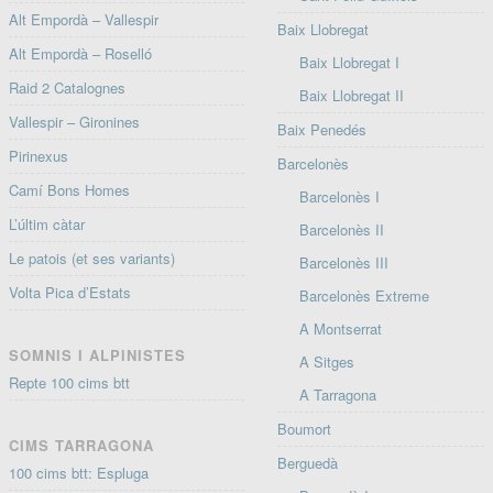
Alt Empordà – Vallespir
Baix Llobregat
Alt Empordà – Roselló
Baix Llobregat I
Raid 2 Catalognes
Baix Llobregat II
Vallespir – Gironines
Baix Penedés
Pirinexus
Barcelonès
Camí Bons Homes
Barcelonès I
L’últim càtar
Barcelonès II
Le patois (et ses variants)
Barcelonès III
Volta Pica d’Estats
Barcelonès Extreme
A Montserrat
SOMNIS I ALPINISTES
A Sitges
Repte 100 cims btt
A Tarragona
Boumort
CIMS TARRAGONA
Berguedà
100 cims btt: Espluga