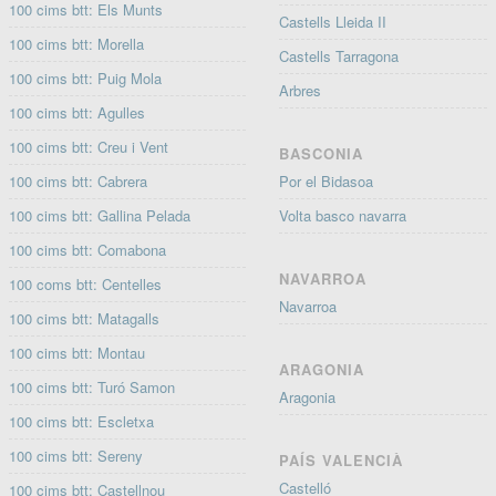
100 cims btt: Els Munts
Castells Lleida II
100 cims btt: Morella
Castells Tarragona
100 cims btt: Puig Mola
Arbres
100 cims btt: Agulles
100 cims btt: Creu i Vent
BASCONIA
100 cims btt: Cabrera
Por el Bidasoa
100 cims btt: Gallina Pelada
Volta basco navarra
100 cims btt: Comabona
NAVARROA
100 coms btt: Centelles
Navarroa
100 cims btt: Matagalls
100 cims btt: Montau
ARAGONIA
100 cims btt: Turó Samon
Aragonia
100 cims btt: Escletxa
100 cims btt: Sereny
PAÍS VALENCIÀ
Castelló
100 cims btt: Castellnou