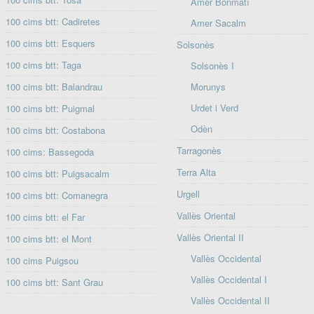
Amer Bonmatí
100 cims btt: Cadiretes
Amer Sacalm
100 cims btt: Esquers
Solsonès
100 cims btt: Taga
Solsonès I
100 cims btt: Balandrau
Morunys
Urdet i Verd
100 cims btt: Puigmal
Odèn
100 cims btt: Costabona
Tarragonès
100 cims: Bassegoda
Terra Alta
100 cims btt: Puigsacalm
Urgell
100 cims btt: Comanegra
Vallès Oriental
100 cims btt: el Far
Vallès Oriental II
100 cims btt: el Mont
Vallès Occidental
100 cims Puigsou
Vallès Occidental I
100 cims btt: Sant Grau
Vallès Occidental II