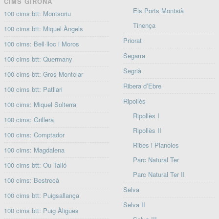
CIMS GIRONA
Els Ports Montsià
100 cims btt: Montsoriu
Tinença
100 cims btt: Miquel Àngels
Priorat
100 cims: Bell·lloc i Moros
Segarra
100 cims btt: Quermany
Segrià
100 cims btt: Gros Montclar
Ribera d’Ebre
100 cims btt: Patllari
Ripollès
100 cims: Miquel Solterra
Ripollès I
100 cims: Grillera
Ripollès II
100 cims: Comptador
Ribes i Planoles
100 cims: Magdalena
Parc Natural Ter
100 cims btt: Ou Talló
Parc Natural Ter II
100 cims: Bestrecà
Selva
100 cims btt: Puigsallança
Selva II
100 cims btt: Puig Àligues