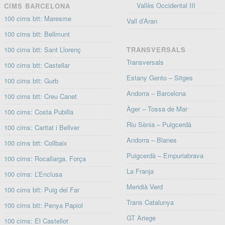
Vallès Occidental III
CIMS BARCELONA
100 cims btt: Maresme
Vall d’Aran
100 cims btt: Bellmunt
100 cims btt: Sant Llorenç
TRANSVERSALS
Transversals
100 cims btt: Castellar
Estany Gento – Sitges
100 cims btt: Gurb
Andorra – Barcelona
100 cims btt: Creu Canet
Àger – Tossa de Mar
100 cims: Costa Pubilla
Riu Sènia – Puigcerdà
100 cims: Caritat i Bellver
Andorra – Blanes
100 cims btt: Collbaix
Puigcerdà – Empuriabrava
100 cims: Rocallarga, Força
La Franja
100 cims: L’Enclusa
Meridià Verd
100 cims btt: Puig del Far
Trans Catalunya
100 cims btt: Penya Papiol
GT Ariege
100 cims: El Castellot