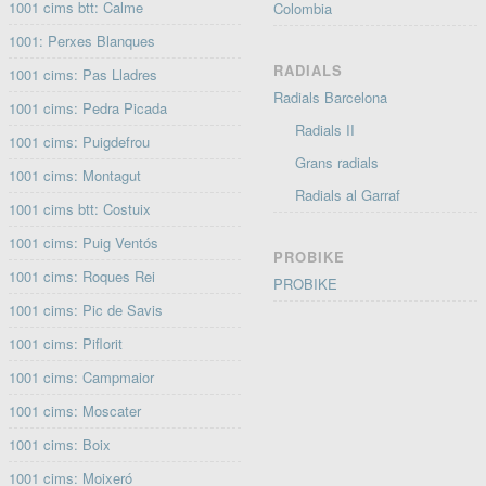
1001 cims btt: Calme
Colombia
1001: Perxes Blanques
RADIALS
1001 cims: Pas Lladres
Radials Barcelona
1001 cims: Pedra Picada
Radials II
1001 cims: Puigdefrou
Grans radials
1001 cims: Montagut
Radials al Garraf
1001 cims btt: Costuix
1001 cims: Puig Ventós
PROBIKE
1001 cims: Roques Rei
PROBIKE
1001 cims: Pic de Savis
1001 cims: Piflorit
1001 cims: Campmaior
1001 cims: Moscater
1001 cims: Boix
1001 cims: Moixeró