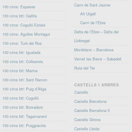
Cami de Sant Jaume
100 cims: Espases
Alt Urgell
100 cims btt: Gallifa
Camí de l’Ebre
100 cims: Cogulló Estela
Delta de l’Ebre – Delta del
100 cims: Agulles Montagut
Llobregat
100 cims: Turó del Ros
Montblanc – Barcelona
100 cims btt: Igualada
Vernet les Bains – Sabadell
100 cims btt: Collserola
Ruta del Ter
100 cims btt: Marina
100 cims btt: Sant Ramon
CASTELLS I ARBRES
100 cims btt: Puig d’Àliga
Castells
100 cims btt: Cogulló
Castells Barcelona
100 cims btt: Boixadors
Castells Barcelona II
100 cims btt: Tagamanent
Castells Girona
100 cims btt: Puiggraciós
Castells Lleida