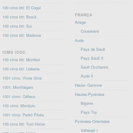
100 cims btt: El Cogul
FRANÇA
100 cims btt: Brocà
Ariège
100 cims btt: Sui
Couserans
100 cims btt: Madrona
Aude
Pays de Sault
CIMS ICGC
Pays Sault II
100 cims btt: Montbui
Sault Occitanos
100 cims btt: Llaberia
Aude II
1001 cims: Vives Gros
Haute- Garonne
1001: Montfalgars
Hautes-Pyrénées
1001 cims: Céllecs
Bigorre
100 cims: Montjuïc
Pays Toy
1001 cims: Pedró Pilota
Pyrénées-Orientales
100 cims btt: Turó Home
Vallespir I