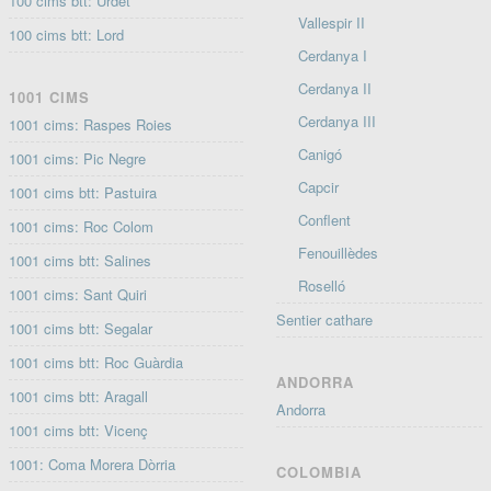
100 cims btt: Urdet
Vallespir II
100 cims btt: Lord
Cerdanya I
Cerdanya II
1001 CIMS
Cerdanya III
1001 cims: Raspes Roies
Canigó
1001 cims: Pic Negre
Capcir
1001 cims btt: Pastuira
Conflent
1001 cims: Roc Colom
Fenouillèdes
1001 cims btt: Salines
Roselló
1001 cims: Sant Quiri
Sentier cathare
1001 cims btt: Segalar
1001 cims btt: Roc Guàrdia
ANDORRA
1001 cims btt: Aragall
Andorra
1001 cims btt: Vicenç
1001: Coma Morera Dòrria
COLOMBIA