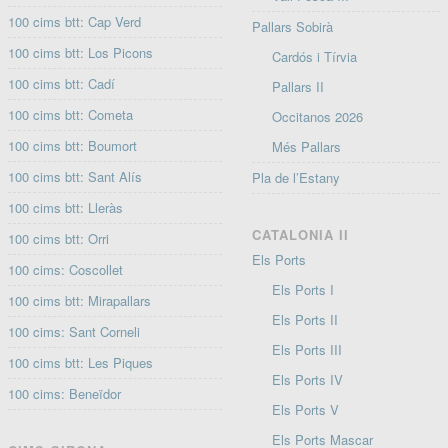
100 cims btt: Cap Verd
Pallars Sobirà
100 cims btt: Los Picons
Cardós i Tírvia
100 cims btt: Cadí
Pallars II
100 cims btt: Cometa
Occitanos 2026
100 cims btt: Boumort
Més Pallars
100 cims btt: Sant Alís
Pla de l’Estany
100 cims btt: Lleràs
CATALONIA II
100 cims btt: Orri
Els Ports
100 cims: Coscollet
Els Ports I
100 cims btt: Mirapallars
Els Ports II
100 cims: Sant Corneli
Els Ports III
100 cims btt: Les Piques
Els Ports IV
100 cims: Beneïdor
Els Ports V
Els Ports Mascar