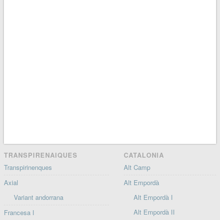
TRANSPIRENAIQUES
CATALONIA
Transpirinenques
Alt Camp
Axial
Alt Empordà
Variant andorrana
Alt Empordà I
Alt Empordà II
Francesa I