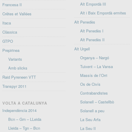
Alt Empordà III
Francesa II
Alt i Baix Empordà ermites
Crêtes et Vallées
Alt Penedès
Itaca
Alt Penedès I
Clàssica
Alt Penedès II
GTPO
Alt Urgell
Prepirinea
Organya – Nargó
Variants
Tuixent – La Vansa
Amb slicks
Massís de l’Orri
Raid Pyreneen VTT
Os de Civís
Transpyr 2011
Contrabandistes
Solanell – Castellbò
VOLTA A CATALUNYA
Independència 2014
Solanell a peu
Bcn – Grn – LLeida
La Seu Arfa
Lleida – Tgn – Bcn
La Seu II