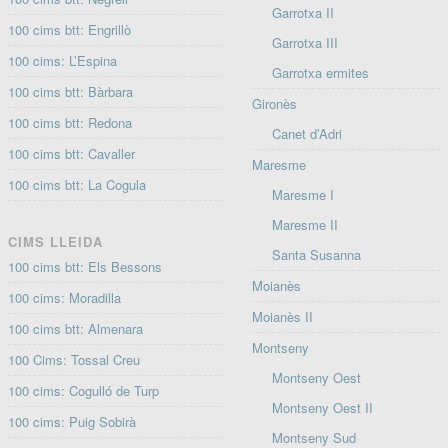
Garrotxa II
100 cims btt: Engrillò
Garrotxa III
100 cims: L’Espina
Garrotxa ermites
100 cims btt: Bàrbara
Gironès
100 cims btt: Redona
Canet d’Adri
100 cims btt: Cavaller
Maresme
100 cims btt: La Cogula
Maresme I
Maresme II
CIMS LLEIDA
Santa Susanna
100 cims btt: Els Bessons
Moianès
100 cims: Moradilla
Moianès II
100 cims btt: Almenara
Montseny
100 Cims: Tossal Creu
Montseny Oest
100 cims: Cogulló de Turp
Montseny Oest II
100 cims: Puig Sobirà
Montseny Sud