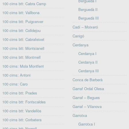
Berguedà I
100 cims btt: Cabra Camp
Berguedà II
100 cims btt: Vallbona
Berguedà III
100 cims btt: Puigcerver
Cadí – Moixeró
100 cims btt: Colldejou
Canigó
100 cims btt: Cabrafeixet
Cerdanya
100 cims btt: Montsianell
Cerdanya I
100 cims btt: Montmell
Cerdanya II
100 cims: Mola Montferri
Cerdanya III
100 cims: Antoni
Conca de Barberà
100 cims: Caro
Garraf Ordal Olesa
100 cims btt: Prades
Garraf – Begues
100 cims btt: Fontscaldes
Garraf – Vilanova
100 cims btt: Vandellòs
Garrotxa
100 cims btt: Corbatera
Garrotxa I
100 cims btt: Negrell