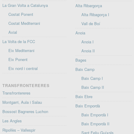
La Gran Volta a Catalunya
Alta Ribargorça
Costat Ponent
Alta Ribagorça I
Costat Mediterrani
Vall de Boí
Axial
Anoia
La Volta de la FCC
Anoia I
Eix Mediterrani
Anoia II
Eix Ponent
Bages
Eix nord i central
Baix Camp
Baix Camp I
TRANSFRONTERERES
Baix Camp II
Transfrontereres
Baix Ebre
Montgarri, Aula i Salau
Baix Empordà
Bossost Bagneres Luchon
Baix Empordà I
Les Angles
Baix Empordà II
Ripollès – Vallespir
Sant Feliu Guíxols