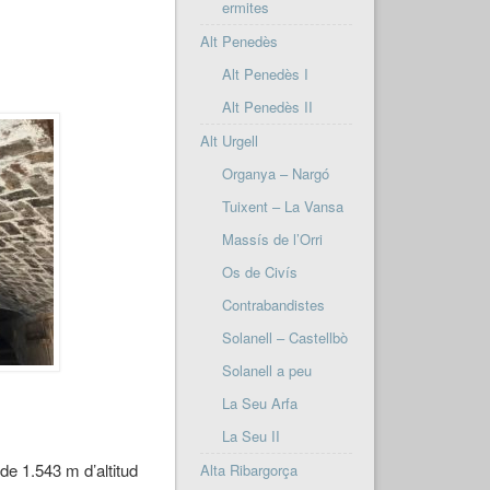
ermites
Alt Penedès
Alt Penedès I
Alt Penedès II
Alt Urgell
Organya – Nargó
Tuixent – La Vansa
Massís de l’Orri
Os de Civís
Contrabandistes
Solanell – Castellbò
Solanell a peu
La Seu Arfa
La Seu II
de 1.543 m d’altitud
Alta Ribargorça