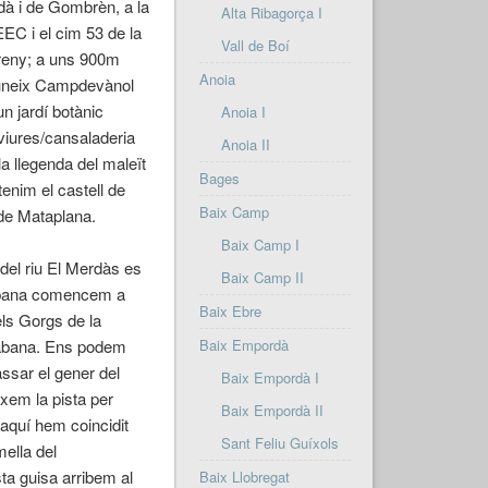
dà i de Gombrèn, a la
Alta Ribagorça I
EC i el cim 53 de la
Vall de Boí
reny; a uns 900m
Anoia
ue uneix Campdevànol
un jardí botànic
Anoia I
viures/cansaladeria
Anoia II
a llegenda del maleït
Bages
enim el castell de
Baix Camp
de Mataplana.
Baix Camp I
del riu El
Merdàs
es
Baix Camp II
 Cabana comencem a
Baix Ebre
els Gorgs de la
 cabana. Ens podem
Baix Empordà
assar el gener del
Baix Empordà I
ixem la pista per
Baix Empordà II
 aquí hem coincidit
Sant Feliu Guíxols
ella del
sta guisa arribem al
Baix Llobregat