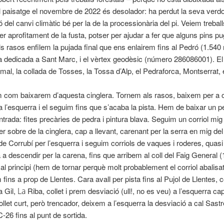
 paisatge el novembre de 2022 és desolador: ha perdut la seva verdor
ó del canvi climàtic bé per la de la processionària del pi. Veiem treballs
er aprofitament de la fusta, potser per ajudar a fer que alguns pins p
s rasos enfilem la pujada final que ens enlairem fins al Pedró (1.540
eta dedicada a Sant Marc, i el vèrtex geodèsic (número 286086001). 
mal, la collada de Tosses, la Tossa d’Alp, el Pedraforca, Montserrat
 com baixarem d’aquesta cinglera. Tornem als rasos, baixem per a o
a l’esquerra i el seguim fins que s’acaba la pista. Hem de baixar un p
entrada: fites precàries de pedra i pintura blava. Seguim un corriol mig
er sobre de la cinglera, cap a llevant, carenant per la serra en mig del
 Corrubí per l’esquerra i seguim corriols de vaques i roderes, quas
ia a descendir per la carena, fins que arribem al coll del Faig Genera
 al principi (hem de tornar perquè molt probablement el corriol abalisa
 fins a prop de Llentes. Cara avall per pista fins al Pujol de Llentes, c
a Gil,
La
Riba, collet i prem desviació (ull!, no es veu) a l’esquerra cap
llet curt, però trencador, deixem a l’esquerra la desviació a cal Sast
-26 fins al punt de sortida.