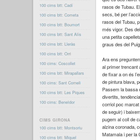
100 cims btt: Cadí
rasos de Tubau. El
secs, bé per l’acci
100 cims btt: Cometa
rasos del Tubau, p
100 cims btt: Boumort
més vigor. Des del
100 cims btt: Sant Alís
una petita capell
100 cims btt: Lleràs
graus des del Puig
100 cims btt: Orri
Ara ens preguntem
100 cims: Coscollet
al primer trencant 
100 cims btt: Mirapallars
de fixar a on és l’
de pintura blava, p
100 cims: Sant Corneli
Passem la bassa de
100 cims btt: Les Piques
divertits, tendènc
100 cims: Beneïdor
corriol poc marcat
de seguir) i baixem
pugem al coll de c
CIMS GIRONA
alzina coronada, co
100 cims btt: Montsoriu
Matamala i per la C
100 cims btt: Miquel