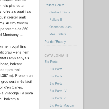
Pallars Sobirà
, els pins estan
 forestals aquí i als
Cardós i Tírvia
uguin créixer amb
Pallars II
 m). Al cim trobem
Occitanos 2026
El panorama és 360
Més Pallars
, el Montseny …
Pla de l’Estany
n hem pujat fins
etit grau –
ens
hem
CATALONIA II
 fitat i amb senyals
Els Ports
 bosc, baixant.
Els Ports I
i sempre molt
l (1.367 m). Prenem un
Els Ports II
t groc serà més fàcil
Els Ports III
oll d’en Carles,
Els Ports IV
 a Viladonja i la seva
Els Ports V
re i baixem a
Els Ports Mascar