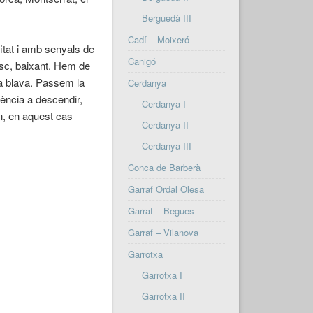
Berguedà III
Cadí – Moixeró
itat i amb senyals de
Canigó
bosc, baixant. Hem de
ura blava. Passem la
Cerdanya
dència a descendir,
Cerdanya I
n, en aquest cas
Cerdanya II
Cerdanya III
Conca de Barberà
Garraf Ordal Olesa
Garraf – Begues
Garraf – Vilanova
Garrotxa
Garrotxa I
Garrotxa II