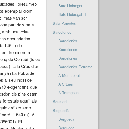
cuidades i presumeix
Baix Llobregat I
lós exemplar d’om
Baix Llobregat II
del mas van ser
Baix Penedés
bona part dels oms
l, amb una volta
Barcelonès
cions secundàries:
Barcelonès I
s de 145 m de
Barcelonès II
ament trenquem a
Barcelonès III
renç de Corrubí (totes
oses) i a la Creu d’en
Barcelonès Extreme
tanyà i La Pobla de
A Montserrat
 al seu inici i de
A Sitges
erò
exigent fins que
A Tarragona
erdor, els pins estan
 forestals aquí i als
Boumort
uguin créixer amb
Berguedà
 Pedró (1.540 m). Al
Berguedà I
6086001). El
Berguedà II
orca, Montserrat, el