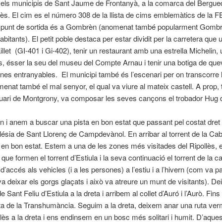
e els municipis de Sant Jaume de Frontanyà, a la comarca del Bergue
ès. El cim es el número 308 de la llista de cims emblemàtics de la FE
 El punt de sortida és a Gombrèn (anomenat també popularment Gomb
habitants). El petit poble destaca per estar dividit per la carretera q
let (GI-401 i Gi-402), tenir un restaurant amb una estrella Michelin, 
, ésser la seu del museu del Compte Arnau i tenir una botiga de que
nes entranyables. El municipi també és l’escenari per on transcorre l
nat també el mal senyor, el qual va viure al mateix castell. A prop, t
tuari de Montgrony, va composar les seves cançons el trobador Hug 
i anem a buscar una pista en bon estat que passant pel costat dret 
sglésia de Sant Llorenç de Campdevànol. En arribar al torrent de la
 en bon estat. Estem a una de les zones més visitades del Ripollès, 
que formen el torrent d’
Estiula
i la seva continuació el torrent de la
 d’accés als vehicles (i a les persones) a l’estiu i a l’hivern (com va p
a deixar els gorgs glaçats i això va atreure un munt de visitants). De
de Sant Feliu d’
Estiula
a la dreta i arribem al collet d’Auró i l’
Aurò
. Fins
uta de la Transhumància. Seguim a la dreta, deixem anar una ruta verm
lès a la dreta i ens endinsem en un bosc més solitari i humit. D’aque