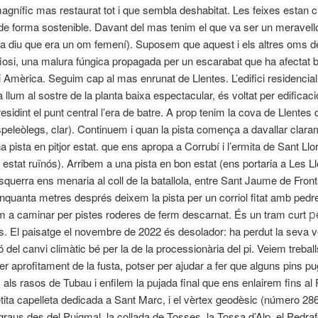
magnífic mas restaurat tot i que sembla deshabitat. Les feixes estan 
 de forma sostenible. Davant del mas tenim el que va ser un meravel
da diu que era un om femení). Suposem que aquest i els altres oms 
fiosi, una malura fúngica propagada per un escarabat que ha afectat 
Amèrica. Seguim cap al mas enrunat de Llentes. L’edifici residencia
 llum al sostre de la planta baixa espectacular, és voltat per edifica
presidint el punt central l’era de batre. A prop tenim la cova de Llente
speleòlegs, clar). Continuem i quan la pista comença a davallar clar
a pista en pitjor estat.
que
ens apropa a Corrubí i l’ermita de Sant Llo
 estat ruïnós). Arribem a una pista en bon estat (ens portaria a Les Ll
’esquerra ens menaria al coll de la batallola, entre Sant Jaume de Fron
cinquanta metres després deixem la pista per un corriol fitat amb pedres
a caminar per pistes roderes de ferm descarnat. És un tram curt
p
s. El paisatge el novembre de 2022 és
desolador
: ha perdut la seva v
ó del canvi climàtic bé per la de la processionària del pi. Veiem treballs
er aprofitament de la fusta, potser per ajudar a fer que alguns pins p
als rasos de Tubau i enfilem la pujada final que ens enlairem fins al
ita capelleta dedicada a Sant Marc, i el vèrtex geodèsic (número 28
aus des del Puigmal, la collada de Tosses, la Tossa d’Alp, el Pedraf