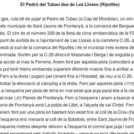
El Pedró del Tubau des de Les Lloses (Ripollès)
k
gps
, ruta
btt
és pujar al Pedro de Tubau (o Cap de
Mordolar
), un cim
e els municipis de Sant Jaume de Frontanyà, a la comarca del Bergue
ès. El cim és el número 308 de la llista de cims emblemàtics de la
F
l punt de sortida és a l’ajuntament de Les Lloses a la carretera C-26, q
està al sud de la comarca del Ripollès i és el municipi més extens 
seminada. Sortim per la C-26
direcció
Matamala i Berga i de seguida 
a accés al mas la Ferreria. Anem fent per aquesta pista (coincident a
 pot tenir trams embarrats superant diferents masos fins a arribar a 
 Fem a la dreta i pugem pel ciment fins a l’
Hostalet
, de nou a la C-26.
a trobar la desviació al càmping a la dreta. Fem per aquesta pista
cim
 l’esquerra per pista de terra en mal estat que puja paral·lela a la rie
s al mas
Les
Planes de Frontanyà. Fem a l’esquerra i anem a buscar el 
me de Frontanyà amb La pobla de Lillet, a l’alçada de cal
Cintet
. Fem
anem fent per una pista en bastant bon estat fins al coll de la Creu d’
a l’esquerra ens menaria al coll de la Batallola, entre Sant Jaume de F
 cinquanta metres després deixem a l’esquerra el corriol que puja i con
bert recentment pels treballs forestals – perquè no està dibuixada al