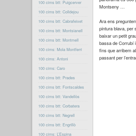
100 cims btt: Puigcerver
Montseny …
100 cims btt: Colldejou
Ara ens preguntem 
100 cims btt: Cabrafeixet
pintura blava, per 
100 cims btt: Montsianell
baixar un petit gra
100 cims btt: Montmell
bassa de Corrubí i
100 cims: Mola Montferri
fins que arribem a
passant per l’entr
100 cims: Antoni
100 cims: Caro
100 cims btt: Prades
100 cims btt: Fontscaldes
100 cims btt: Vandellòs
100 cims btt: Corbatera
100 cims btt: Negrell
100 cims btt: Engrillò
100 cims: L’Espina