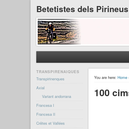
Betetistes dels Pirineus
TRANSPIRENAIQUES
You are here:
Home
Transpirinenques
Axial
100 cim
Variant andorrana
Francesa I
Francesa II
Crêtes et Vallées