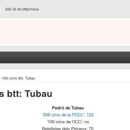
Site V2 de bttpirineus
› 100 cims btt: Tubau
s btt: Tubau
Pedró de Tubau
’308 cims de la FEEC’: 122
’100 cims de l’ICC’: no
Betetistes dels Pirineus: 70