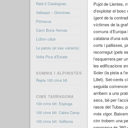
Raid 2 Catalognes
Pujol de Llentes, 
d’explotar el bosc
Vallespir – Gironines
(gent de la contra
Pirinexus
víctimes de la gra
Camí Bons Homes
comuns d’Europa i 
catalana d’una sola
L’últim càtar
corts i pallisses, 
Le patois (et ses variants)
recorregut (pels e
Volta Pica d’Estats
l’esquerrera per un
les edificacions en
Soler (la pista a l
SOMNIS I ALPINISTES
Lillet). Set-cents 
Repte 100 cims btt
seguida comencem 
arribem a uns prat
CIMS TARRAGONA
secs, bé per l’acci
100 cims btt: Espluga
rasos del Tubau, p
100 cims btt: Cabra Camp
més vigor. Baixem 
cim trobem una pet
100 cims btt: Vallbona
panorama és 360 gr