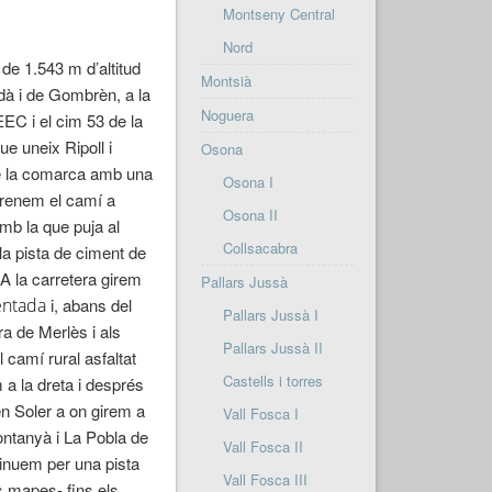
Montseny Central
Nord
 de 1.543 m d’altitud
Montsià
dà i de Gombrèn, a la
Noguera
EEC
i el cim 53 de la
ue uneix Ripoll i
Osona
de la comarca amb una
Osona I
prenem el camí a
Osona II
mb la que puja al
Collsacabra
la pista de ciment de
 A la carretera girem
Pallars Jussà
entada
i, abans del
Pallars Jussà I
ra de Merlès i als
Pallars Jussà II
camí rural asfaltat
Castells i torres
 a la dreta i després
en Soler a on girem a
Vall Fosca I
rontanyà i La Pobla de
Vall Fosca II
tinuem per una pista
Vall Fosca III
s mapes- fins els