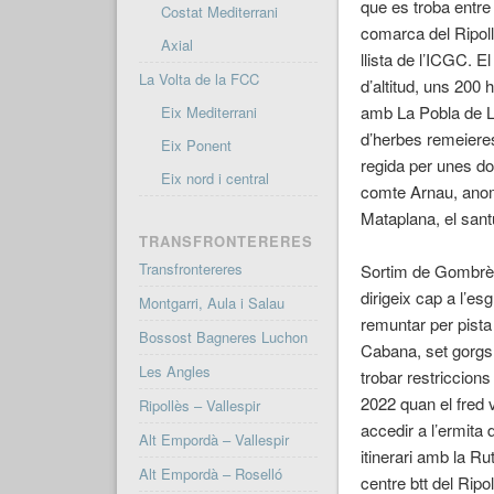
que es troba entr
Costat Mediterrani
comarca del Ripoll
Axial
llista de l’ICGC.
La Volta de la FCC
d’altitud, uns 200 
amb La Pobla de Lil
Eix Mediterrani
d’herbes remeieres
Eix Ponent
regida per unes do
Eix nord i central
comte Arnau, anome
Mataplana, el san
TRANSFRONTERERES
Transfrontereres
Sortim de Gombrèn 
dirigeix cap a l’e
Montgarri, Aula i Salau
remuntar per pista
Bossost Bagneres Luchon
Cabana, set gorgs 
Les Angles
trobar restriccions
2022 quan el fred v
Ripollès – Vallespir
accedir a l’ermita 
Alt Empordà – Vallespir
itinerari amb la R
Alt Empordà – Roselló
centre
btt
del Ripol