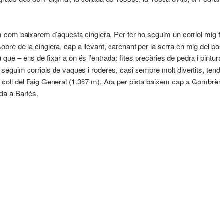
com baixarem d’aquesta cinglera. Per fer-ho seguim un corriol mig f
sobre de la cinglera, cap a llevant, carenant per la serra en mig del 
u que – ens de fixar a on és l’entrada: fites precàries de pedra i pint
 seguim corriols de vaques i roderes, casi sempre molt divertits, ten
l coll del Faig General (1.367 m). Ara per pista baixem cap a Gombrè
ada a
Bartés
.