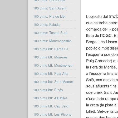
100 cims: Sant Aventí
L’objectiu del
trac
100 cims: Pla de Llet
que es troba entr
100 cims: Faiada
comarca del Ripoll
100 cims: Tossal Suró
llista de l’
ICGC
. E
100 cims: Montmagastre
Berga. Les Lloses 
població molt dis
100 cims btt: Santa Fe
l’esquerra que don
100 cims btt: Morreres
Puig Cornador) que
100 cims btt: Montmeneu
la riera de Merlès.
a l’esquerra fins 
100 cims btt: Pala Alta
Solà, ens desviem a
100 cims btt: Sant Mamet
seus afluents fin
100 cims btt: Pinós
que uneix Sant Jau
100 cims btt: 4 Batlles
d’una forta rampa 
la dreta (la pista 
100 cims btt: Cap Verd
Lillet). Set-cents
100 cims btt: Los Picons
que es deu haver o