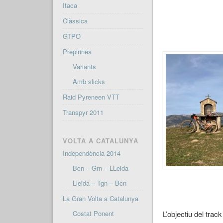
Itaca
Clàssica
GTPO
Prepirinea
Variants
Amb slicks
Raid Pyreneen VTT
Transpyr 2011
VOLTA A CATALUNYA
Independència 2014
Bcn – Grn – LLeida
Lleida – Tgn – Bcn
La Gran Volta a Catalunya
Costat Ponent
L’objectiu del trac