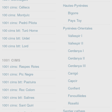
Hautes-Pyrénées
1001 cims: Céllecs
Bigorre
100 cims: Montjuïc
Pays Toy
1001 cims: Pedró Pilota
Pyrénées-Orientales
100 cims btt: Turó Home
Vallespir I
100 cims btt: Urdet
Vallespir II
100 cims btt: Lord
Cerdanya I
Cerdanya II
1001 CIMS
Cerdanya III
1001 cims: Raspes Roies
Canigó
1001 cims: Pic Negre
Capcir
1001 cims btt: Pastuira
Conflent
1001 cims: Roc Colom
Fenouillèdes
1001 cims btt: Salines
Roselló
1001 cims: Sant Quiri
Sentier cathare