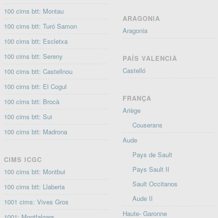
100 cims btt: Montau
ARAGONIA
100 cims btt: Turó Samon
Aragonia
100 cims btt: Escletxa
100 cims btt: Sereny
PAÍS VALENCIÀ
Castelló
100 cims btt: Castellnou
100 cims btt: El Cogul
FRANÇA
100 cims btt: Brocà
Ariège
100 cims btt: Sui
Couserans
100 cims btt: Madrona
Aude
Pays de Sault
CIMS ICGC
Pays Sault II
100 cims btt: Montbui
Sault Occitanos
100 cims btt: Llaberia
Aude II
1001 cims: Vives Gros
Haute- Garonne
1001: Montfalgars