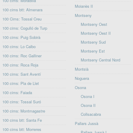
100 cims: Moradilla
Moianès II
100 cims btt: Almenara
Montseny
100 Cims: Tossal Creu
Montseny Oest
100 cims: Cogulló de Turp
Montseny Oest II
100 cims: Puig Sobirà
Montseny Sud
100 cims: Lo Calbo
Montseny Est
100 cims: Roc Galliner
Montseny Central Nord
100 cims: Roca Roja
Montsià
100 cims: Sant Aventí
Noguera
100 cims: Pla de Llet
Osona
100 cims: Faiada
Osona I
100 cims: Tossal Suró
Osona II
100 cims: Montmagastre
Collsacabra
100 cims btt: Santa Fe
Pallars Jussà
100 cims btt: Morreres
Pallars Jussà I