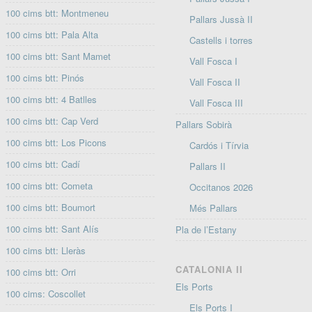
100 cims btt: Montmeneu
Pallars Jussà II
100 cims btt: Pala Alta
Castells i torres
100 cims btt: Sant Mamet
Vall Fosca I
100 cims btt: Pinós
Vall Fosca II
100 cims btt: 4 Batlles
Vall Fosca III
100 cims btt: Cap Verd
Pallars Sobirà
100 cims btt: Los Picons
Cardós i Tírvia
100 cims btt: Cadí
Pallars II
100 cims btt: Cometa
Occitanos 2026
100 cims btt: Boumort
Més Pallars
100 cims btt: Sant Alís
Pla de l’Estany
100 cims btt: Lleràs
CATALONIA II
100 cims btt: Orri
Els Ports
100 cims: Coscollet
Els Ports I