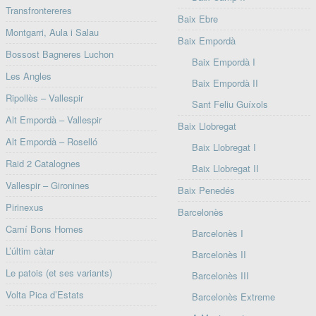
Transfrontereres
Baix Ebre
Montgarri, Aula i Salau
Baix Empordà
Bossost Bagneres Luchon
Baix Empordà I
Les Angles
Baix Empordà II
Ripollès – Vallespir
Sant Feliu Guíxols
Alt Empordà – Vallespir
Baix Llobregat
Alt Empordà – Roselló
Baix Llobregat I
Raid 2 Catalognes
Baix Llobregat II
Vallespir – Gironines
Baix Penedés
Pirinexus
Barcelonès
Camí Bons Homes
Barcelonès I
L’últim càtar
Barcelonès II
Le patois (et ses variants)
Barcelonès III
Volta Pica d’Estats
Barcelonès Extreme