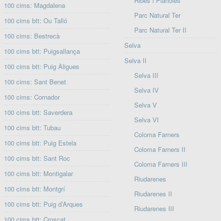
Ribes i Planoles
100 cims: Magdalena
Parc Natural Ter
100 cims btt: Ou Talló
Parc Natural Ter II
100 cims: Bestrecà
Selva
100 cims btt: Puigsallança
Selva II
100 cims btt: Puig Àligues
Selva III
100 cims: Sant Benet
Selva IV
100 cims: Cornador
Selva V
100 cims btt: Saverdera
Selva VI
100 cims btt: Tubau
Coloma Farners
100 cims btt: Puig Estela
Coloma Farners II
100 cims btt: Sant Roc
Coloma Farners III
100 cims btt: Montigalar
Riudarenes
100 cims btt: Montgrí
Riudarenes II
100 cims btt: Puig d’Arques
Riudarenes III
100 cims btt: Croscat