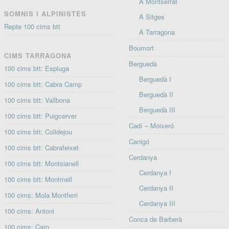
A Montserrat
SOMNIS I ALPINISTES
A Sitges
Repte 100 cims btt
A Tarragona
Boumort
CIMS TARRAGONA
Berguedà
100 cims btt: Espluga
Berguedà I
100 cims btt: Cabra Camp
Berguedà II
100 cims btt: Vallbona
Berguedà III
100 cims btt: Puigcerver
Cadí – Moixeró
100 cims btt: Colldejou
Canigó
100 cims btt: Cabrafeixet
Cerdanya
100 cims btt: Montsianell
Cerdanya I
100 cims btt: Montmell
Cerdanya II
100 cims: Mola Montferri
Cerdanya III
100 cims: Antoni
Conca de Barberà
100 cims: Caro