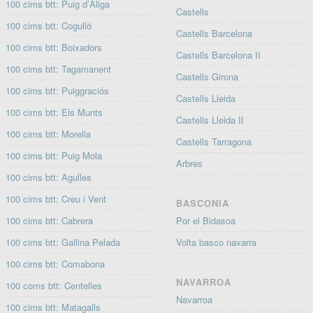
100 cims btt: Puig d’Àliga
Castells
100 cims btt: Cogulló
Castells Barcelona
100 cims btt: Boixadors
Castells Barcelona II
100 cims btt: Tagamanent
Castells Girona
100 cims btt: Puiggraciós
Castells Lleida
100 cims btt: Els Munts
Castells Lleida II
100 cims btt: Morella
Castells Tarragona
100 cims btt: Puig Mola
Arbres
100 cims btt: Agulles
100 cims btt: Creu i Vent
BASCONIA
100 cims btt: Cabrera
Por el Bidasoa
100 cims btt: Gallina Pelada
Volta basco navarra
100 cims btt: Comabona
NAVARROA
100 coms btt: Centelles
Navarroa
100 cims btt: Matagalls