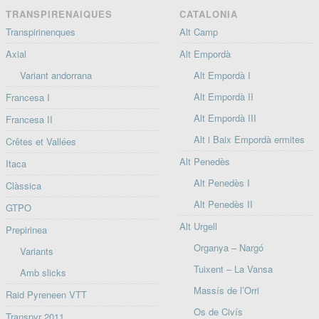
TRANSPIRENAIQUES
CATALONIA
Transpirinenques
Alt Camp
Axial
Alt Empordà
Variant andorrana
Alt Empordà I
Alt Empordà II
Francesa I
Alt Empordà III
Francesa II
Alt i Baix Empordà ermites
Crêtes et Vallées
Alt Penedès
Itaca
Alt Penedès I
Clàssica
Alt Penedès II
GTPO
Alt Urgell
Prepirinea
Organya – Nargó
Variants
Tuixent – La Vansa
Amb slicks
Massís de l’Orri
Raid Pyreneen VTT
Os de Civís
Transpyr 2011