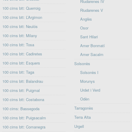
Riudarenes IV
100 cims btt: Querroig
Riudarenes V
100 cims btt: L’Argimon
Anglès
100 cims btt: Neulós
Osor
100 cims btt: Milany
Sant Hilari
100 cims btt: Tosa
Amer Bonmatí
100 cims btt: Cadiretes
Amer Sacalm
100 cims btt: Esquers
Solsonès
100 cims btt: Taga
Solsonès I
100 cims btt: Balandrau
Morunys
Urdet i Verd
100 cims btt: Puigmal
Odèn
100 cims btt: Costabona
Tarragonès
100 cims: Bassegoda
Terra Alta
100 cims btt: Puigsacalm
Urgell
100 cims btt: Comanegra