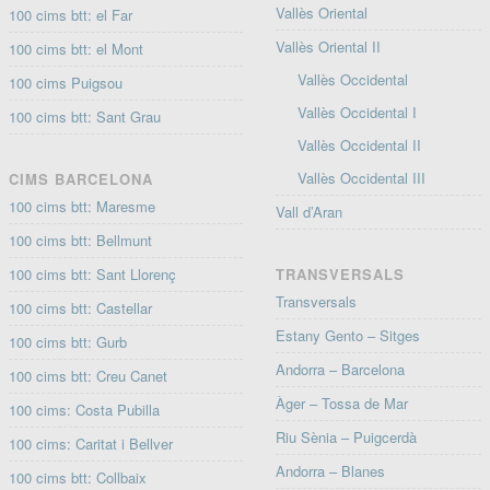
Vallès Oriental
100 cims btt: el Far
Vallès Oriental II
100 cims btt: el Mont
Vallès Occidental
100 cims Puigsou
Vallès Occidental I
100 cims btt: Sant Grau
Vallès Occidental II
Vallès Occidental III
CIMS BARCELONA
100 cims btt: Maresme
Vall d’Aran
100 cims btt: Bellmunt
100 cims btt: Sant Llorenç
TRANSVERSALS
Transversals
100 cims btt: Castellar
Estany Gento – Sitges
100 cims btt: Gurb
Andorra – Barcelona
100 cims btt: Creu Canet
Àger – Tossa de Mar
100 cims: Costa Pubilla
Riu Sènia – Puigcerdà
100 cims: Caritat i Bellver
Andorra – Blanes
100 cims btt: Collbaix