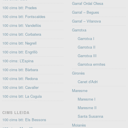
Garraf Ordal Olesa
100 cims btt: Prades
Garraf – Begues
100 cims btt: Fontscaldes
Garraf – Vilanova
100 cims btt: Vandellòs
Garrotxa
100 cims btt: Corbatera
Garrotxa I
100 cims btt: Negrell
Garrotxa II
100 cims btt: Engrillò
Garrotxa III
100 cims: L’Espina
Garrotxa ermites
100 cims btt: Bàrbara
Gironès
100 cims btt: Redona
Canet d’Adri
100 cims btt: Cavaller
Maresme
100 cims btt: La Cogula
Maresme I
Maresme II
CIMS LLEIDA
Santa Susanna
100 cims btt: Els Bessons
Moianès