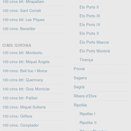
100 cims btt: Mirapallars
Els Ports II
100 cims: Sant Corneli
Els Ports III
100 cims btt: Les Piques
Els Ports IV
100 cims: Beneïdor
Els Ports V
Els Ports Mascar
CIMS GIRONA
Els Ports Montsià
100 cims btt: Montsoriu
Tinença
100 cims btt: Miquel Àngels
Priorat
100 cims: Bell·lloc i Moros
Segarra
100 cims btt: Quermany
Segrià
100 cims btt: Gros Montclar
Ribera d’Ebre
100 cims btt: Patllari
Ripollès
100 cims: Miquel Solterra
Ripollès I
100 cims: Grillera
Ripollès II
100 cims: Comptador