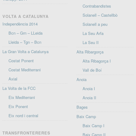
Contrabandistes
Solanell – Castellbò
VOLTA A CATALUNYA
Independència 2014
Solanell a peu
Bcn – Grn – LLeida
La Seu Arfa
Lleida – Tgn – Bcn
La Seu II
La Gran Volta a Catalunya
Alta Ribargorça
Costat Ponent
Alta Ribagorça I
Costat Mediterrani
Vall de Boí
Axial
Anoia
La Volta de la FCC
Anoia I
Eix Mediterrani
Anoia II
Eix Ponent
Bages
Eix nord i central
Baix Camp
Baix Camp I
TRANSFRONTERERES
Baix Camp II