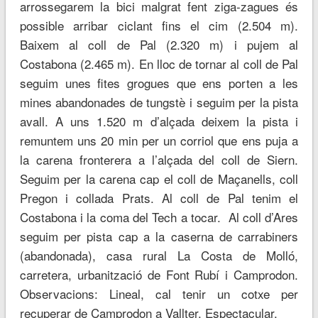
arrossegarem la bici malgrat fent ziga-zagues és
possible arribar ciclant fins el cim (2.504 m).
Baixem al coll de Pal (2.320 m) i pujem al
Costabona (2.465 m). En lloc de tornar al coll de Pal
seguim unes fites grogues que ens porten a les
mines abandonades de tungstè i seguim per la pista
avall. A uns 1.520 m d’alçada deixem la pista i
remuntem uns 20 min per un corriol que ens puja a
la carena fronterera a l’alçada del coll de Siern.
Seguim per la carena cap el coll de Maçanells, coll
Pregon i collada Prats. Al coll de Pal tenim el
Costabona i la coma del Tech a tocar. Al coll d’Ares
seguim per pista cap a la caserna de carrabiners
(abandonada), casa rural La Costa de Molló,
carretera, urbanització de Font Rubí i Camprodon.
Observacions: Lineal, cal tenir un cotxe per
recuperar de Camprodon a Vallter. Espectacular.