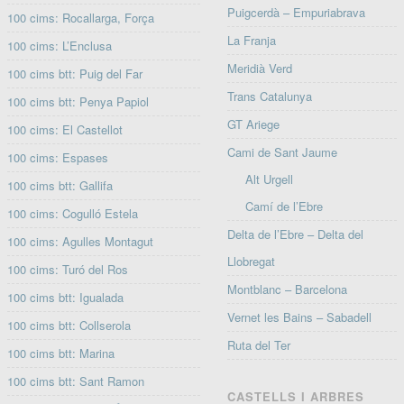
Puigcerdà – Empuriabrava
100 cims: Rocallarga, Força
La Franja
100 cims: L’Enclusa
Meridià Verd
100 cims btt: Puig del Far
Trans Catalunya
100 cims btt: Penya Papiol
GT Ariege
100 cims: El Castellot
Cami de Sant Jaume
100 cims: Espases
Alt Urgell
100 cims btt: Gallifa
Camí de l’Ebre
100 cims: Cogulló Estela
Delta de l’Ebre – Delta del
100 cims: Agulles Montagut
Llobregat
100 cims: Turó del Ros
Montblanc – Barcelona
100 cims btt: Igualada
Vernet les Bains – Sabadell
100 cims btt: Collserola
Ruta del Ter
100 cims btt: Marina
100 cims btt: Sant Ramon
CASTELLS I ARBRES