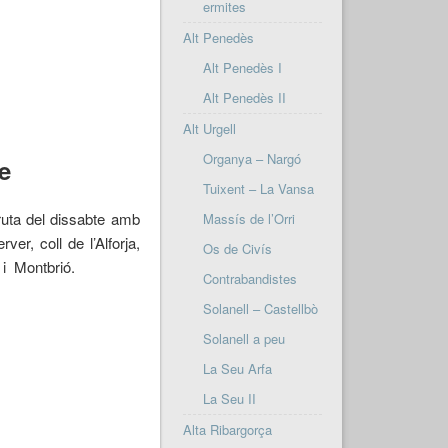
ermites
Alt Penedès
Alt Penedès I
Alt Penedès II
Alt Urgell
Organya – Nargó
e
Tuixent – La Vansa
ruta del dissabte amb
Massís de l’Orri
er, coll de l’Alforja,
Os de Civís
p i Montbrió.
Contrabandistes
Solanell – Castellbò
Solanell a peu
La Seu Arfa
La Seu II
Alta Ribargorça