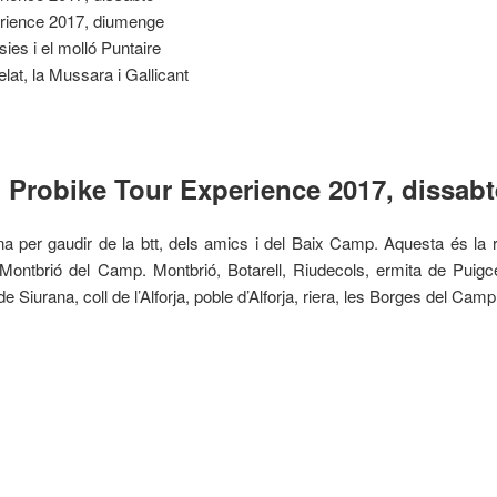
rience 2017, diumenge
es i el molló Puntaire
lat, la Mussara i Gallicant
Probike Tour Experience 2017, dissabt
 per gaudir de la btt, dels amics i del Baix Camp. Aquesta és la 
Montbrió del Camp. Montbrió, Botarell, Riudecols, ermita de Puigcerv
e Siurana, coll de l’Alforja, poble d’Alforja, riera, les Borges del Cam