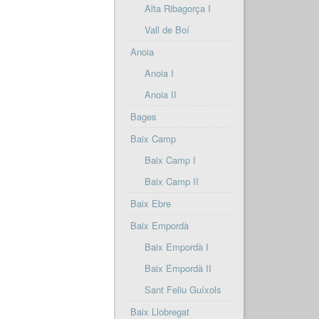
Alta Ribagorça I
Vall de Boí
Anoia
Anoia I
Anoia II
Bages
Baix Camp
Baix Camp I
Baix Camp II
Baix Ebre
Baix Empordà
Baix Empordà I
Baix Empordà II
Sant Feliu Guíxols
Baix Llobregat