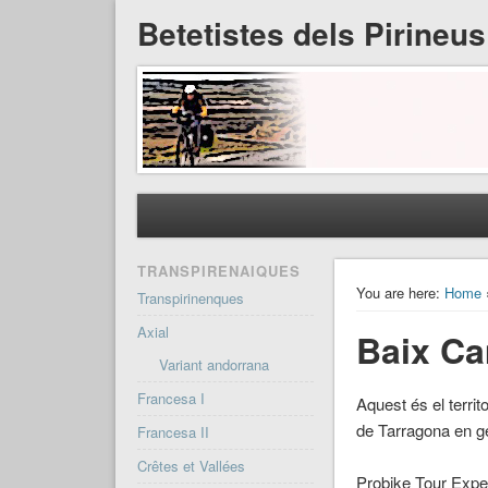
Betetistes dels Pirineus
TRANSPIRENAIQUES
You are here:
Home
Transpirinenques
Axial
Baix Ca
Variant andorrana
Francesa I
Aquest és el territ
de Tarragona en gen
Francesa II
Crêtes et Vallées
Probike Tour Expe