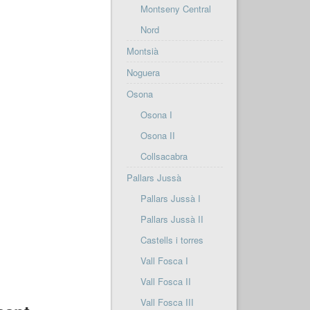
Montseny Central
Nord
Montsià
Noguera
Osona
Osona I
Osona II
Collsacabra
Pallars Jussà
Pallars Jussà I
Pallars Jussà II
Castells i torres
Vall Fosca I
Vall Fosca II
Vall Fosca III