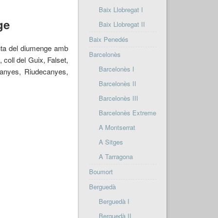
Baix Llobregat I
ge
Baix Llobregat II
Baix Penedés
ruta del diumenge amb
Barcelonès
coll del Guix, Falset,
Barcelonès I
canyes, Riudecanyes,
Barcelonès II
Barcelonès III
Barcelonès Extreme
A Montserrat
A Sitges
A Tarragona
Boumort
Berguedà
Berguedà I
Berguedà II