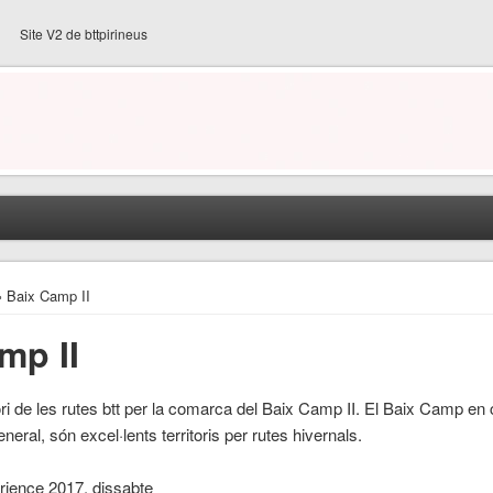
Site V2 de bttpirineus
› Baix Camp II
mp II
ori de les rutes btt per la comarca del Baix Camp II. El Baix Camp en c
eral, són excel·lents territoris per rutes hivernals.
rience 2017, dissabte