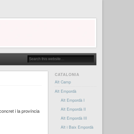
CATALONIA
Alt Camp
Alt Empordà
Alt Empordà I
Alt Empordà II
oncret i la província
Alt Empordà III
Alt i Baix Empordà