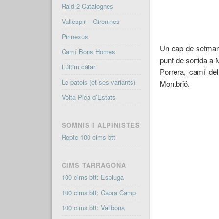
Raid 2 Catalognes
Vallespir – Gironines
Pirinexus
Un cap de setmana
Camí Bons Homes
punt de sortida a 
L’últim càtar
Porrera, camí del
Le patois (et ses variants)
Montbrió.
Volta Pica d’Estats
SOMNIS I ALPINISTES
Repte 100 cims btt
CIMS TARRAGONA
100 cims btt: Espluga
100 cims btt: Cabra Camp
100 cims btt: Vallbona