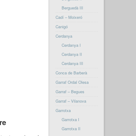
Berguedà III
Cadí – Moixeró
Canigó
Cerdanya
Cerdanya I
Cerdanya II
Cerdanya III
Conca de Barberà
Garraf Ordal Olesa
Garraf – Begues
Garraf – Vilanova
Garrotxa
Garrotxa I
re
Garrotxa II