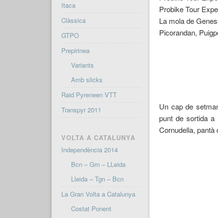
Itaca
Probike Tour Expe
Clàssica
La mola de Genessi
Picorandan, Puigpe
GTPO
Prepirinea
Variants
Amb slicks
Raid Pyreneen VTT
Un cap de setmana
Transpyr 2011
punt de sortida a 
Cornudella, pantà d
VOLTA A CATALUNYA
Independència 2014
Bcn – Grn – LLeida
Lleida – Tgn – Bcn
La Gran Volta a Catalunya
Costat Ponent