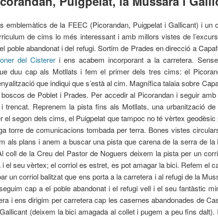
corandan, Puigpelat, la Mussara i Galli
s emblemàtics de la FEEC (Picorandan, Puigpelat i Gallicant) i un d
riculum de cims lo més interessant i amb millors vistes de l’excurs
l poble abandonat i del refugi. Sortim de Prades en direcció a Capaf
loner del Cisterer
i ens acabem incorporant a la carretera. Sense
ue duu cap als Motllats i fem el primer dels tres cims: el Picora
nyalització que indiqui que s’està al cim. Magnífica talaia sobre Capaf
 boscos de Poblet i Prades. Per accedir al Picorandan i seguir amb 
 i trencat. Reprenem la pista fins als Motllats, una urbanització 
er el segon dels cims, el Puigpelat que tampoc no té vèrtex geodèsic
iga torre de comunicacions tombada per terra. Bones vistes circular
xem als plans i anem a buscar una pista que carena de la serra de 
Al coll de la Creu del Pastor de Noguers deixem la pista per un corr
 el seu vèrtex; el corriol es estret, es pot amagar la bici. Refem el c
ar un corriol balitzat que ens porta a la carretera i al refugi de la Mu
 seguim cap a el poble abandonat i el refugi vell i el seu fantàstic m
era i ens dirigim per carretera cap les casernes abandonades de Cast
allicant (deixem la bici amagada al collet i pugem a peu fins dalt).