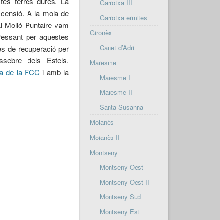
tes terres dures. La
Garrotxa III
scensió. A la mola de
Garrotxa ermites
Al Molló Puntaire vam
Gironès
eressant per aquestes
Canet d’Adri
es de recuperació per
sebre dels Estels.
Maresme
ya de la FCC
i amb la
Maresme I
Maresme II
Santa Susanna
Moianès
Moianès II
Montseny
Montseny Oest
Montseny Oest II
Montseny Sud
Montseny Est