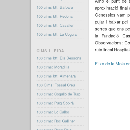
Amb el punt de s
100 cims btt: Bàrbara
aproximació final
Genessies vam puj
100 cims btt: Redona
pujar i baixar pe
100 cims btt: Cavaller
serres que ens pe
100 cims btt: La Cogula
la Fundació Cas
Observacions: Co
ruta lineal Hospita
CIMS LLEIDA
100 cims btt: Els Bessons
Fitxa de la Mola 
100 cims: Moradilla
100 cims btt: Almenara
100 Cims: Tossal Creu
100 cims: Cogulló de Turp
100 cims: Puig Sobirà
100 cims: Lo Calbo
100 cims: Roc Galliner
100 cims: Roca Roja