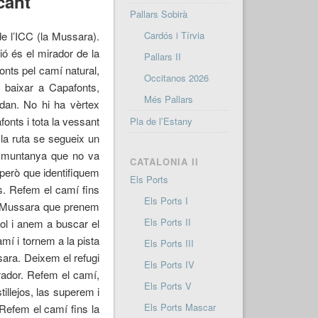
cant
Pallars Sobirà
e l’ICC (la Mussara).
Cardós i Tírvia
ió és el mirador de la
Pallars II
onts pel camí natural,
Occitanos 2026
 baixar a Capafonts,
Més Pallars
ndan. No hi ha vèrtex
onts i tota la vessant
Pla de l’Estany
la ruta se segueix un
de muntanya que no va
CATALONIA II
 però que identifiquem
Els Ports
s. Refem el camí fins
Els Ports I
la Mussara que prenem
Els Ports II
iol i anem a buscar el
amí i tornem a la pista
Els Ports III
ssara. Deixem el refugi
Els Ports IV
irador. Refem el camí,
Els Ports V
illejos, las superem i
Els Ports Mascar
 Refem el camí fins la