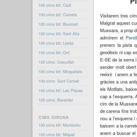
Pi
100 cims btt: Cadí
100 cims btt: Cometa
Visitarem tres cim
Malgrat aquest cur
100 cims btt: Boumort
Mussara, a prop de
100 cims btt: Sant Alís
admirem el
Perel
100 cims btt: Lleràs
prenem la pista q
geodèsic ni cap se
100 cims btt: Orri
E-SE de la serra i
100 cims: Coscollet
sender molt obert
100 cims btt: Mirapallars
reeixir i anem a f
100 cims: Sant Corneli
gràcies a una ant
els Motllats, bai
100 cims btt: Les Piques
cap a l’esquerra. 
100 cims: Beneïdor
cim de la Mussara i
de carena fins trob
CIMS GIRONA
nou a l’esquerra i
100 cims btt: Montsoriu
baixem a la carret
anem a buscar el G
100 cims btt: Miquel