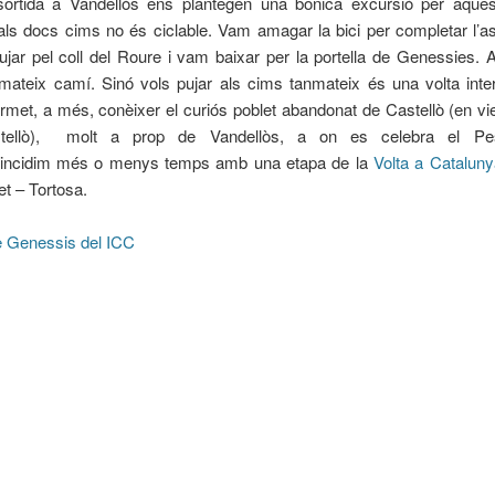
ortida a Vandellòs ens plantegen una bonica excursió per aques
 als docs cims no és ciclable. Vam amagar la bici per completar l’a
ar pel coll del Roure i vam baixar per la portella de Genessies. 
l mateix camí. Sinó vols pujar als cims tanmateix és una volta int
rmet, a més, conèixer el curiós poblet abandonat de Castellò (en vi
tellò), molt a prop de Vandellòs, a on es celebra el Pes
incidim més o menys temps amb una etapa de la
Volta a Catalun
let – Tortosa.
de Genessis del ICC