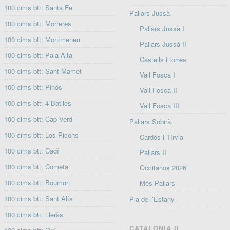
100 cims btt: Santa Fe
Pallars Jussà
100 cims btt: Morreres
Pallars Jussà I
100 cims btt: Montmeneu
Pallars Jussà II
100 cims btt: Pala Alta
Castells i torres
100 cims btt: Sant Mamet
Vall Fosca I
100 cims btt: Pinós
Vall Fosca II
100 cims btt: 4 Batlles
Vall Fosca III
100 cims btt: Cap Verd
Pallars Sobirà
100 cims btt: Los Picons
Cardós i Tírvia
100 cims btt: Cadí
Pallars II
100 cims btt: Cometa
Occitanos 2026
100 cims btt: Boumort
Més Pallars
100 cims btt: Sant Alís
Pla de l’Estany
100 cims btt: Lleràs
CATALONIA II