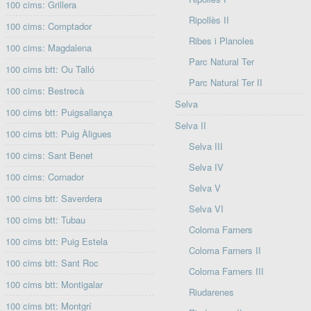
100 cims: Grillera
Ripollès II
100 cims: Comptador
Ribes i Planoles
100 cims: Magdalena
Parc Natural Ter
100 cims btt: Ou Talló
Parc Natural Ter II
100 cims: Bestrecà
Selva
100 cims btt: Puigsallança
Selva II
100 cims btt: Puig Àligues
Selva III
100 cims: Sant Benet
Selva IV
100 cims: Cornador
Selva V
100 cims btt: Saverdera
Selva VI
100 cims btt: Tubau
Coloma Farners
100 cims btt: Puig Estela
Coloma Farners II
100 cims btt: Sant Roc
Coloma Farners III
100 cims btt: Montigalar
Riudarenes
100 cims btt: Montgrí