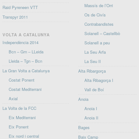
Massís de l’Orri
Raid Pyreneen VTT
Os de Civís
Transpyr 2011
Contrabandistes
Solanell – Castellbò
VOLTA A CATALUNYA
Independència 2014
Solanell a peu
Bcn – Grn – LLeida
La Seu Arfa
Lleida – Tgn – Bcn
La Seu II
La Gran Volta a Catalunya
Alta Ribargorça
Costat Ponent
Alta Ribagorça I
Costat Mediterrani
Vall de Boí
Axial
Anoia
La Volta de la FCC
Anoia I
Eix Mediterrani
Anoia II
Eix Ponent
Bages
Eix nord i central
Baix Camp