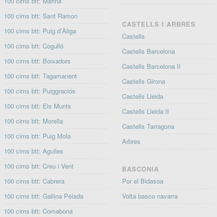
100 cims btt: Marina
100 cims btt: Sant Ramon
CASTELLS I ARBRES
100 cims btt: Puig d’Àliga
Castells
100 cims btt: Cogulló
Castells Barcelona
100 cims btt: Boixadors
Castells Barcelona II
100 cims btt: Tagamanent
Castells Girona
100 cims btt: Puiggraciós
Castells Lleida
100 cims btt: Els Munts
Castells Lleida II
100 cims btt: Morella
Castells Tarragona
100 cims btt: Puig Mola
Arbres
100 cims btt: Agulles
100 cims btt: Creu i Vent
BASCONIA
100 cims btt: Cabrera
Por el Bidasoa
100 cims btt: Gallina Pelada
Volta basco navarra
100 cims btt: Comabona