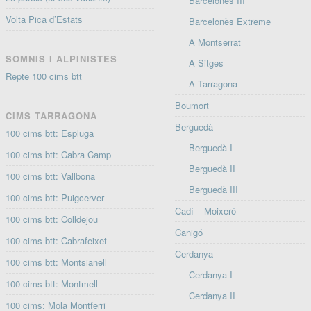
Barcelonès III
Volta Pica d’Estats
Barcelonès Extreme
A Montserrat
SOMNIS I ALPINISTES
A Sitges
Repte 100 cims btt
A Tarragona
Boumort
CIMS TARRAGONA
Berguedà
100 cims btt: Espluga
Berguedà I
100 cims btt: Cabra Camp
Berguedà II
100 cims btt: Vallbona
Berguedà III
100 cims btt: Puigcerver
Cadí – Moixeró
100 cims btt: Colldejou
Canigó
100 cims btt: Cabrafeixet
Cerdanya
100 cims btt: Montsianell
Cerdanya I
100 cims btt: Montmell
Cerdanya II
100 cims: Mola Montferri