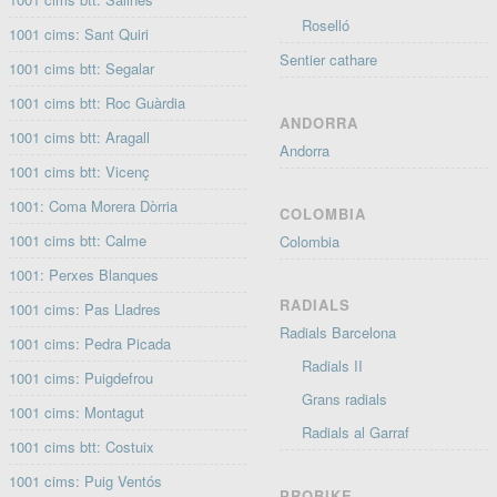
Roselló
1001 cims: Sant Quiri
Sentier cathare
1001 cims btt: Segalar
1001 cims btt: Roc Guàrdia
ANDORRA
1001 cims btt: Aragall
Andorra
1001 cims btt: Vicenç
1001: Coma Morera Dòrria
COLOMBIA
1001 cims btt: Calme
Colombia
1001: Perxes Blanques
RADIALS
1001 cims: Pas Lladres
Radials Barcelona
1001 cims: Pedra Picada
Radials II
1001 cims: Puigdefrou
Grans radials
1001 cims: Montagut
Radials al Garraf
1001 cims btt: Costuix
1001 cims: Puig Ventós
PROBIKE