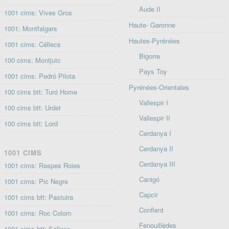
Aude II
1001 cims: Vives Gros
Haute- Garonne
1001: Montfalgars
Hautes-Pyrénées
1001 cims: Céllecs
Bigorre
100 cims: Montjuïc
Pays Toy
1001 cims: Pedró Pilota
Pyrénées-Orientales
100 cims btt: Turó Home
Vallespir I
100 cims btt: Urdet
Vallespir II
100 cims btt: Lord
Cerdanya I
Cerdanya II
1001 CIMS
Cerdanya III
1001 cims: Raspes Roies
Canigó
1001 cims: Pic Negre
Capcir
1001 cims btt: Pastuira
Conflent
1001 cims: Roc Colom
Fenouillèdes
1001 cims btt: Salines