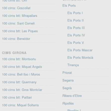
100 cims btt: Orri
Els Ports
100 cims: Coscollet
Els Ports I
100 cims btt: Mirapallars
Els Ports II
100 cims: Sant Corneli
Els Ports III
100 cims btt: Les Piques
Els Ports IV
100 cims: Beneïdor
Els Ports V
Els Ports Mascar
CIMS GIRONA
Els Ports Montsià
100 cims btt: Montsoriu
Tinença
100 cims btt: Miquel Àngels
Priorat
100 cims: Bell·lloc i Moros
Segarra
100 cims btt: Quermany
Segrià
100 cims btt: Gros Montclar
Ribera d’Ebre
100 cims btt: Patllari
Ripollès
100 cims: Miquel Solterra
Ripollès I