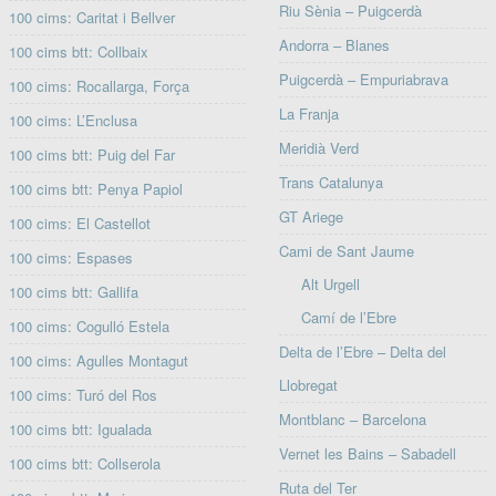
Riu Sènia – Puigcerdà
100 cims: Caritat i Bellver
Andorra – Blanes
100 cims btt: Collbaix
Puigcerdà – Empuriabrava
100 cims: Rocallarga, Força
La Franja
100 cims: L’Enclusa
Meridià Verd
100 cims btt: Puig del Far
Trans Catalunya
100 cims btt: Penya Papiol
GT Ariege
100 cims: El Castellot
Cami de Sant Jaume
100 cims: Espases
Alt Urgell
100 cims btt: Gallifa
Camí de l’Ebre
100 cims: Cogulló Estela
Delta de l’Ebre – Delta del
100 cims: Agulles Montagut
Llobregat
100 cims: Turó del Ros
Montblanc – Barcelona
100 cims btt: Igualada
Vernet les Bains – Sabadell
100 cims btt: Collserola
Ruta del Ter