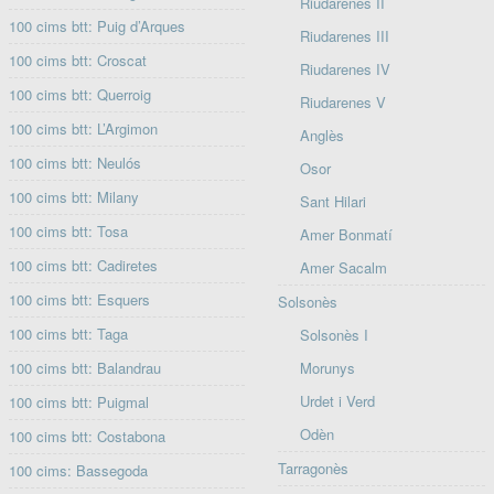
Riudarenes II
100 cims btt: Puig d’Arques
Riudarenes III
100 cims btt: Croscat
Riudarenes IV
100 cims btt: Querroig
Riudarenes V
100 cims btt: L’Argimon
Anglès
100 cims btt: Neulós
Osor
100 cims btt: Milany
Sant Hilari
100 cims btt: Tosa
Amer Bonmatí
100 cims btt: Cadiretes
Amer Sacalm
100 cims btt: Esquers
Solsonès
100 cims btt: Taga
Solsonès I
100 cims btt: Balandrau
Morunys
Urdet i Verd
100 cims btt: Puigmal
Odèn
100 cims btt: Costabona
Tarragonès
100 cims: Bassegoda