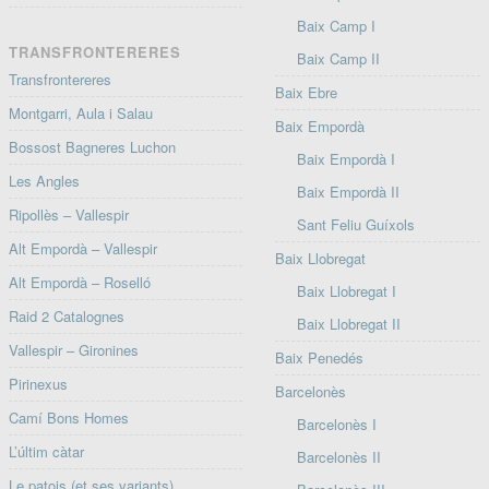
Baix Camp I
TRANSFRONTERERES
Baix Camp II
Transfrontereres
Baix Ebre
Montgarri, Aula i Salau
Baix Empordà
Bossost Bagneres Luchon
Baix Empordà I
Les Angles
Baix Empordà II
Ripollès – Vallespir
Sant Feliu Guíxols
Alt Empordà – Vallespir
Baix Llobregat
Alt Empordà – Roselló
Baix Llobregat I
Raid 2 Catalognes
Baix Llobregat II
Vallespir – Gironines
Baix Penedés
Pirinexus
Barcelonès
Camí Bons Homes
Barcelonès I
L’últim càtar
Barcelonès II
Le patois (et ses variants)