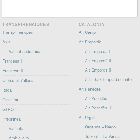
TRANSPIRENAIQUES
CATALONIA
Transpirinenques
Alt Camp
Axial
Alt Empordà
Variant andorrana
Alt Empordà I
Alt Empordà II
Francesa I
Alt Empordà III
Francesa II
Alt i Baix Empordà ermites
Crêtes et Vallées
Alt Penedès
Itaca
Alt Penedès I
Clàssica
Alt Penedès II
GTPO
Alt Urgell
Prepirinea
Organya – Nargó
Variants
Tuixent – La Vansa
Amb slicks