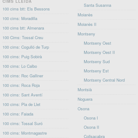
CIMS LLEIDA
Santa Susanna
100 cims btt: Els Bessons
Moianès
100 cims: Moradilla
Moianès II
100 cims btt: Almenara
Montseny
100 Cims: Tossal Creu
Montseny Oest
100 cims: Cogulló de Turp
Montseny Oest II
100 cims: Puig Sobirà
Montseny Sud
100 cims: Lo Calbo
Montseny Est
100 cims: Roc Galliner
Montseny Central Nord
100 cims: Roca Roja
Montsià
100 cims: Sant Aventí
Noguera
100 cims: Pla de Llet
Osona
100 cims: Faiada
Osona I
100 cims: Tossal Suró
Osona II
100 cims: Montmagastre
Collsacabra