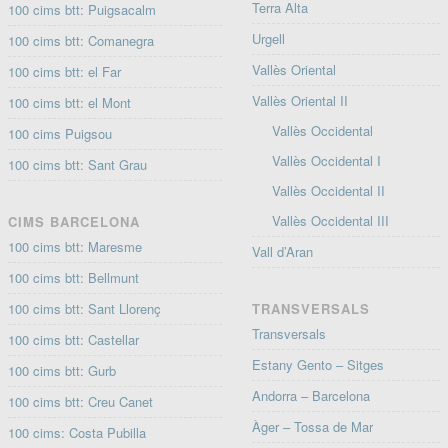
Terra Alta
100 cims btt: Puigsacalm
Urgell
100 cims btt: Comanegra
Vallès Oriental
100 cims btt: el Far
Vallès Oriental II
100 cims btt: el Mont
Vallès Occidental
100 cims Puigsou
Vallès Occidental I
100 cims btt: Sant Grau
Vallès Occidental II
Vallès Occidental III
CIMS BARCELONA
100 cims btt: Maresme
Vall d’Aran
100 cims btt: Bellmunt
100 cims btt: Sant Llorenç
TRANSVERSALS
Transversals
100 cims btt: Castellar
Estany Gento – Sitges
100 cims btt: Gurb
Andorra – Barcelona
100 cims btt: Creu Canet
Àger – Tossa de Mar
100 cims: Costa Pubilla