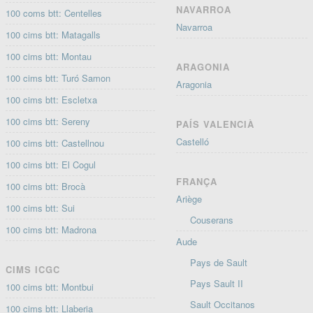
NAVARROA
100 coms btt: Centelles
Navarroa
100 cims btt: Matagalls
100 cims btt: Montau
ARAGONIA
100 cims btt: Turó Samon
Aragonia
100 cims btt: Escletxa
100 cims btt: Sereny
PAÍS VALENCIÀ
Castelló
100 cims btt: Castellnou
100 cims btt: El Cogul
FRANÇA
100 cims btt: Brocà
Ariège
100 cims btt: Sui
Couserans
100 cims btt: Madrona
Aude
Pays de Sault
CIMS ICGC
Pays Sault II
100 cims btt: Montbui
Sault Occitanos
100 cims btt: Llaberia