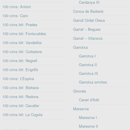
Cerdanya III
100 cims: Antoni
Conca de Barberà
100 cims: Caro
Garraf Ordal Olesa
100 cims btt: Prades
Garraf – Begues
100 cims btt: Fontscaldes
Garraf – Vilanova
100 cims btt: Vandellòs
Garrotxa
100 cims btt: Corbatera
Garrotxa I
100 cims btt: Negrell
Garrotxa II
100 cims btt: Engrillò
Garrotxa III
100 cims: L’Espina
Garrotxa ermites
100 cims btt: Bàrbara
Gironès
100 cims btt: Redona
Canet d’Adri
100 cims btt: Cavaller
Maresme
100 cims btt: La Cogula
Maresme I
Maresme II