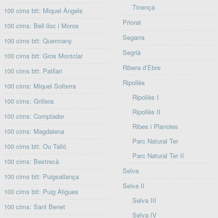
Tinença
100 cims btt: Miquel Àngels
Priorat
100 cims: Bell·lloc i Moros
Segarra
100 cims btt: Quermany
Segrià
100 cims btt: Gros Montclar
Ribera d’Ebre
100 cims btt: Patllari
Ripollès
100 cims: Miquel Solterra
Ripollès I
100 cims: Grillera
Ripollès II
100 cims: Comptador
Ribes i Planoles
100 cims: Magdalena
Parc Natural Ter
100 cims btt: Ou Talló
Parc Natural Ter II
100 cims: Bestrecà
Selva
100 cims btt: Puigsallança
Selva II
100 cims btt: Puig Àligues
Selva III
100 cims: Sant Benet
Selva IV