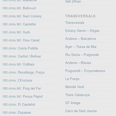
Vall d’Aran
100 cims btt: Bellmunt
100 cims btt: Sant Llorenç
TRANSVERSALS
Transversals
100 cims btt: Castellar
Estany Gento – Sitges
100 cims btt: Gurb
Andorra – Barcelona
100 cims btt: Creu Canet
Àger – Tossa de Mar
100 cims: Costa Pubilla
Riu Sènia – Puigcerdà
100 cims: Caritat i Bellver
Andorra – Blanes
100 cims btt: Collbaix
Puigcerdà – Empuriabrava
100 cims: Rocallarga, Força
La Franja
100 cims: L’Enclusa
Meridià Verd
100 cims btt: Puig del Far
Trans Catalunya
100 cims btt: Penya Papiol
GT Ariege
100 cims: El Castellot
Cami de Sant Jaume
100 cims: Espases