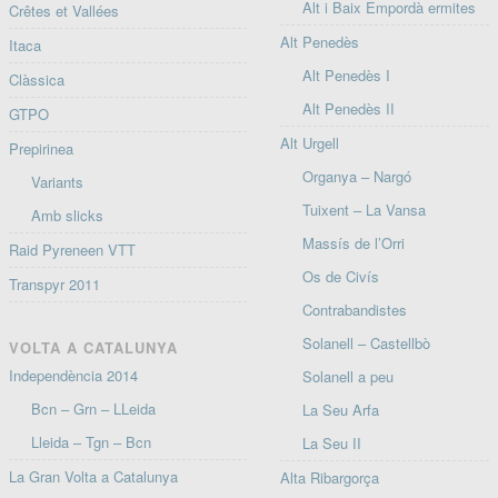
Alt i Baix Empordà ermites
Crêtes et Vallées
Alt Penedès
Itaca
Alt Penedès I
Clàssica
Alt Penedès II
GTPO
Alt Urgell
Prepirinea
Organya – Nargó
Variants
Tuixent – La Vansa
Amb slicks
Massís de l’Orri
Raid Pyreneen VTT
Os de Civís
Transpyr 2011
Contrabandistes
Solanell – Castellbò
VOLTA A CATALUNYA
Independència 2014
Solanell a peu
Bcn – Grn – LLeida
La Seu Arfa
Lleida – Tgn – Bcn
La Seu II
La Gran Volta a Catalunya
Alta Ribargorça