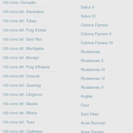
100 cims: Cornador
Selva V
100 cims btt: Saverdera
Selva VI
100 cims btt: Tubau
Coloma Farners
100 cims btt: Puig Estela
Coloma Farners II
100 cims btt: Sant Roc
Coloma Farners III
100 cims btt: Montigalar
Riudarenes
100 cims btt: Montgrí
Riudarenes II
100 cims btt: Puig d’Arques
Riudarenes III
100 cims btt: Croscat
Riudarenes IV
100 cims btt: Querroig
Riudarenes V
100 cims btt: L’Argimon
Anglès
100 cims btt: Neulós
Osor
100 cims btt: Milany
Sant Hilari
100 cims btt: Tosa
Amer Bonmatí
100 cims btt: Cadiretes
Amer Sacalm