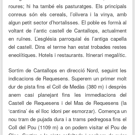
roures; hi ha també els pasturatges. Els principals
conreus són els cereals, l’olivera i la vinya, amb
algun petit sector d’hortalisses. El poble es formà al
voltant de l’antic castell de Cantallops, actualment
en ruïnes. L’església parroquial és l’antiga capella
del castell. Dins el terme han estat trobades restes
eneolítiques. Hotels i restaurants. Itinerari megalític.
Sortim de Cantallops en direcció Nord, seguint les
indicacions de Requesens. Superem un primer molt
dur de pista fins el Coll de Medàs (380 m) i desprès
anem casi planejant fins les immediacions del
Castell de Requesens i del Mas de Requesens (la
‘cantina’ és el lloc idoni per esmorzar). Comença un
nou tram de pujada dura i a trams pedregosa fins el
Coll del Pou (1109 m) a on podem visitar el Pou de