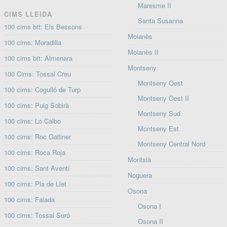
Maresme II
CIMS LLEIDA
Santa Susanna
100 cims btt: Els Bessons
Moianès
100 cims: Moradilla
Moianès II
100 cims btt: Almenara
Montseny
100 Cims: Tossal Creu
Montseny Oest
100 cims: Cogulló de Turp
Montseny Oest II
100 cims: Puig Sobirà
Montseny Sud
100 cims: Lo Calbo
Montseny Est
100 cims: Roc Galliner
Montseny Central Nord
100 cims: Roca Roja
Montsià
100 cims: Sant Aventí
Noguera
100 cims: Pla de Llet
Osona
100 cims: Faiada
Osona I
100 cims: Tossal Suró
Osona II