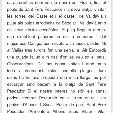
característics com són la ribera del Fluvià, fins el
poble de Sant Pere Pescador i la seva platja, visitar
les torres del Castellet i el castell de Valldavià i
pujar als puigs arrodonits de Segalar i Valldavià amb
els seus vèrtex geodèsics. El puig Segalar ofereix
una excel·lent panoràmica de la comarca i del
majestuós Canigó, ben nevats als mesos d’estiu. Si
al Vallès tres turons fan una serra, a l’Alt Empordà
una pujada fa un cim des d’on es veu tot el país.
Observacions: De tant donar voltes i amb tants
indrets interessants (pics, castells, platges, rius)
se’ns ha fet una proposta una mica llarga; es pot
escurçar sinó baixem a la platja de Sant Pere
Pescador Si el nostre interès no són els cims,
podem centrar l’excursió en el tram entre els
pobles d’Albons i Saus. Punts de pas: Sant Pere
Pescador, l’Armentera, Albons, Saus, Vilaur i Vila-