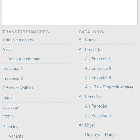
TRANSPIRENAIQUES
CATALONIA
Transpirinenques
Alt Camp
Axial
Alt Empordà
Variant andorrana
Alt Empordà I
Alt Empordà II
Francesa I
Alt Empordà III
Francesa II
Alt i Baix Empordà ermites
Crêtes et Vallées
Alt Penedès
Itaca
Alt Penedès I
Clàssica
Alt Penedès II
GTPO
Alt Urgell
Prepirinea
Organya – Nargó
Variants