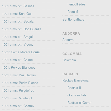
Fenouillèdes
1001 cims btt: Salines
Roselló
1001 cims: Sant Quiri
Sentier cathare
1001 cims btt: Segalar
1001 cims btt: Roc Guàrdia
ANDORRA
1001 cims btt: Aragall
Andorra
1001 cims btt: Vicenç
1001: Coma Morera Dòrria
COLOMBIA
1001 cims btt: Calme
Colombia
1001: Perxes Blanques
RADIALS
1001 cims: Pas Lladres
Radials Barcelona
1001 cims: Pedra Picada
Radials II
1001 cims: Puigdefrou
Grans radials
1001 cims: Montagut
Radials al Garraf
1001 cims btt: Costuix