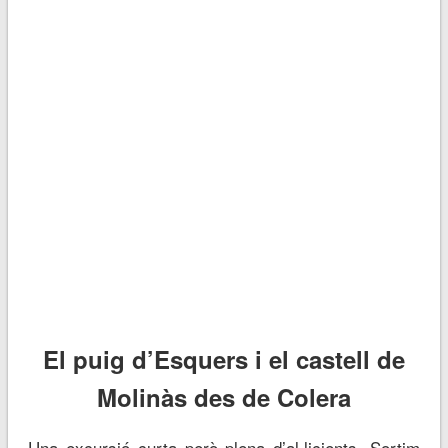
El puig d’Esquers i el castell de
Molinàs des de Colera
Una excursió curta però plena d’al·licients. Sortim