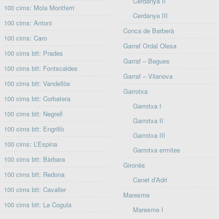
Cerdanya II
100 cims: Mola Montferri
Cerdanya III
100 cims: Antoni
Conca de Barberà
100 cims: Caro
Garraf Ordal Olesa
100 cims btt: Prades
Garraf – Begues
100 cims btt: Fontscaldes
Garraf – Vilanova
100 cims btt: Vandellòs
Garrotxa
100 cims btt: Corbatera
Garrotxa I
100 cims btt: Negrell
Garrotxa II
100 cims btt: Engrillò
Garrotxa III
100 cims: L’Espina
Garrotxa ermites
100 cims btt: Bàrbara
Gironès
100 cims btt: Redona
Canet d’Adri
100 cims btt: Cavaller
Maresme
100 cims btt: La Cogula
Maresme I