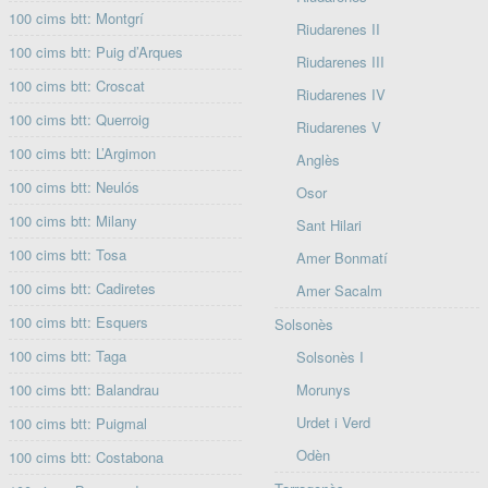
100 cims btt: Montgrí
Riudarenes II
100 cims btt: Puig d’Arques
Riudarenes III
100 cims btt: Croscat
Riudarenes IV
100 cims btt: Querroig
Riudarenes V
100 cims btt: L’Argimon
Anglès
100 cims btt: Neulós
Osor
100 cims btt: Milany
Sant Hilari
100 cims btt: Tosa
Amer Bonmatí
100 cims btt: Cadiretes
Amer Sacalm
100 cims btt: Esquers
Solsonès
100 cims btt: Taga
Solsonès I
100 cims btt: Balandrau
Morunys
Urdet i Verd
100 cims btt: Puigmal
Odèn
100 cims btt: Costabona