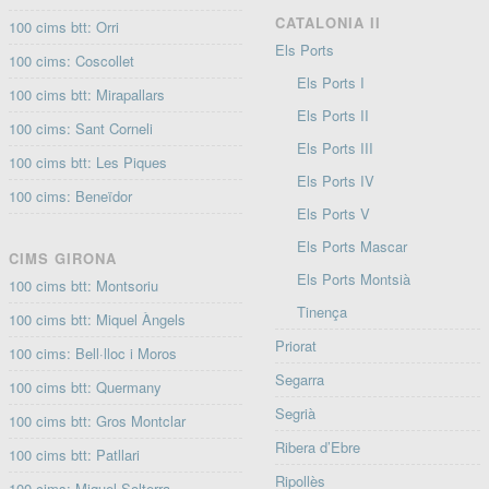
CATALONIA II
100 cims btt: Orri
Els Ports
100 cims: Coscollet
Els Ports I
100 cims btt: Mirapallars
Els Ports II
100 cims: Sant Corneli
Els Ports III
100 cims btt: Les Piques
Els Ports IV
100 cims: Beneïdor
Els Ports V
Els Ports Mascar
CIMS GIRONA
Els Ports Montsià
100 cims btt: Montsoriu
Tinença
100 cims btt: Miquel Àngels
Priorat
100 cims: Bell·lloc i Moros
Segarra
100 cims btt: Quermany
Segrià
100 cims btt: Gros Montclar
Ribera d’Ebre
100 cims btt: Patllari
Ripollès
100 cims: Miquel Solterra