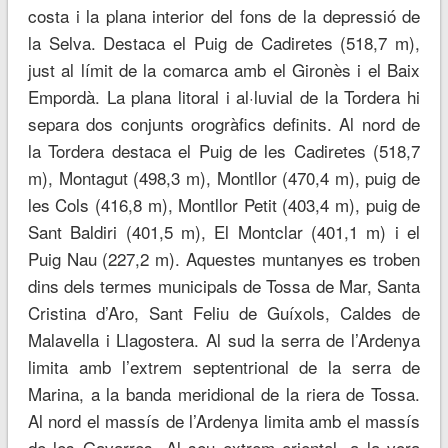
costa i la plana interior del fons de la depressió de
la Selva. Destaca el Puig de Cadiretes (518,7 m),
just al límit de la comarca amb el Gironès i el Baix
Empordà. La plana litoral i al·luvial de la Tordera hi
separa dos conjunts orogràfics definits. Al nord de
la Tordera destaca el Puig de les Cadiretes (518,7
m), Montagut (498,3 m), Montllor (470,4 m), puig de
les Cols (416,8 m), Montllor Petit (403,4 m), puig de
Sant Baldiri (401,5 m), El Montclar (401,1 m) i el
Puig Nau (227,2 m). Aquestes muntanyes es troben
dins dels termes municipals de Tossa de Mar, Santa
Cristina d’Aro, Sant Feliu de Guíxols, Caldes de
Malavella i Llagostera. Al sud la serra de l’Ardenya
limita amb l’extrem septentrional de la serra de
Marina, a la banda meridional de la riera de Tossa.
Al nord el massís de l’Ardenya limita amb el massís
de les Gavarres. Al seu extrem oriental, a la vora