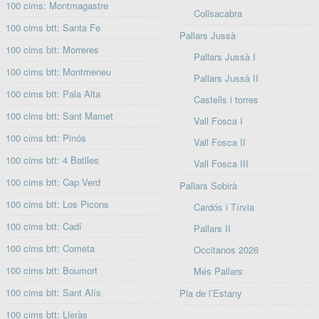
100 cims: Montmagastre
Collsacabra
100 cims btt: Santa Fe
Pallars Jussà
100 cims btt: Morreres
Pallars Jussà I
100 cims btt: Montmeneu
Pallars Jussà II
100 cims btt: Pala Alta
Castells i torres
100 cims btt: Sant Mamet
Vall Fosca I
100 cims btt: Pinós
Vall Fosca II
100 cims btt: 4 Batlles
Vall Fosca III
100 cims btt: Cap Verd
Pallars Sobirà
100 cims btt: Los Picons
Cardós i Tírvia
100 cims btt: Cadí
Pallars II
100 cims btt: Cometa
Occitanos 2026
100 cims btt: Boumort
Més Pallars
100 cims btt: Sant Alís
Pla de l’Estany
100 cims btt: Lleràs