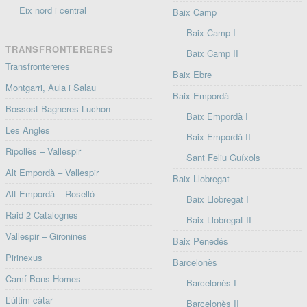
Eix nord i central
Baix Camp
Baix Camp I
TRANSFRONTERERES
Baix Camp II
Transfrontereres
Baix Ebre
Montgarri, Aula i Salau
Baix Empordà
Bossost Bagneres Luchon
Baix Empordà I
Les Angles
Baix Empordà II
Ripollès – Vallespir
Sant Feliu Guíxols
Alt Empordà – Vallespir
Baix Llobregat
Alt Empordà – Roselló
Baix Llobregat I
Raid 2 Catalognes
Baix Llobregat II
Vallespir – Gironines
Baix Penedés
Pirinexus
Barcelonès
Camí Bons Homes
Barcelonès I
L’últim càtar
Barcelonès II