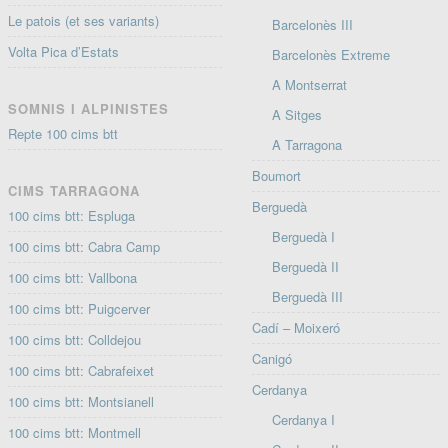
Le patois (et ses variants)
Barcelonès III
Volta Pica d’Estats
Barcelonès Extreme
A Montserrat
SOMNIS I ALPINISTES
A Sitges
Repte 100 cims btt
A Tarragona
Boumort
CIMS TARRAGONA
Berguedà
100 cims btt: Espluga
Berguedà I
100 cims btt: Cabra Camp
Berguedà II
100 cims btt: Vallbona
Berguedà III
100 cims btt: Puigcerver
Cadí – Moixeró
100 cims btt: Colldejou
Canigó
100 cims btt: Cabrafeixet
Cerdanya
100 cims btt: Montsianell
Cerdanya I
100 cims btt: Montmell