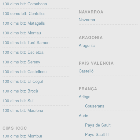
100 cims btt: Comabona
NAVARROA
100 coms btt: Centelles
Navarroa
100 cims btt: Matagalls
100 cims btt: Montau
ARAGONIA
100 cims btt: Turó Samon
Aragonia
100 cims btt: Escletxa
100 cims btt: Sereny
PAÍS VALENCIÀ
Castelló
100 cims btt: Castellnou
100 cims btt: El Cogul
FRANÇA
100 cims btt: Brocà
Ariège
100 cims btt: Sui
Couserans
100 cims btt: Madrona
Aude
Pays de Sault
CIMS ICGC
Pays Sault II
100 cims btt: Montbui