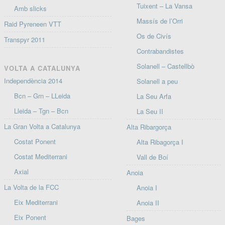
Tuixent – La Vansa
Amb slicks
Massís de l’Orri
Raid Pyreneen VTT
Os de Civís
Transpyr 2011
Contrabandistes
Solanell – Castellbò
VOLTA A CATALUNYA
Independència 2014
Solanell a peu
Bcn – Grn – LLeida
La Seu Arfa
Lleida – Tgn – Bcn
La Seu II
La Gran Volta a Catalunya
Alta Ribargorça
Costat Ponent
Alta Ribagorça I
Costat Mediterrani
Vall de Boí
Axial
Anoia
La Volta de la FCC
Anoia I
Eix Mediterrani
Anoia II
Eix Ponent
Bages