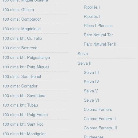
Ripollès I
100 cims: Grillera
Ripollès II
100 cims: Comptador
Ribes i Planoles
100 cims: Magdalena
Parc Natural Ter
100 cims btt: Ou Talló
Parc Natural Ter II
100 cims: Bestrecà
Selva
100 cims btt: Puigsallança
Selva II
100 cims btt: Puig Àligues
Selva III
100 cims: Sant Benet
Selva IV
100 cims: Cornador
Selva V
100 cims btt: Saverdera
Selva VI
100 cims btt: Tubau
Coloma Farners
100 cims btt: Puig Estela
Coloma Farners II
100 cims btt: Sant Roc
Coloma Farners III
100 cims btt: Montigalar
Riudarenes