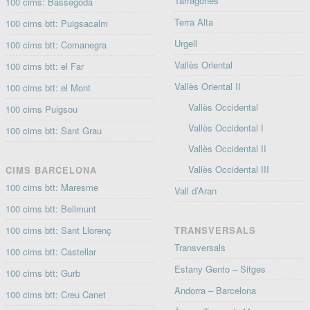
Tarragonès
100 cims: Bassegoda
Terra Alta
100 cims btt: Puigsacalm
Urgell
100 cims btt: Comanegra
Vallès Oriental
100 cims btt: el Far
Vallès Oriental II
100 cims btt: el Mont
Vallès Occidental
100 cims Puigsou
Vallès Occidental I
100 cims btt: Sant Grau
Vallès Occidental II
Vallès Occidental III
CIMS BARCELONA
100 cims btt: Maresme
Vall d’Aran
100 cims btt: Bellmunt
100 cims btt: Sant Llorenç
TRANSVERSALS
Transversals
100 cims btt: Castellar
Estany Gento – Sitges
100 cims btt: Gurb
Andorra – Barcelona
100 cims btt: Creu Canet