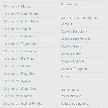
Ruta del Ter
100 cims btt: Marina
100 cims btt: Sant Ramon
CASTELLS I ARBRES
100 cims btt: Puig d’Àliga
Castells
100 cims btt: Cogulló
Castells Barcelona
100 cims btt: Boixadors
Castells Barcelona II
100 cims btt: Tagamanent
Castells Girona
100 cims btt: Puiggraciós
Castells Lleida
100 cims btt: Els Munts
Castells Lleida II
100 cims btt: Morella
Castells Tarragona
100 cims btt: Puig Mola
Arbres
100 cims btt: Agulles
100 cims btt: Creu i Vent
BASCONIA
100 cims btt: Cabrera
Por el Bidasoa
100 cims btt: Gallina Pelada
Volta basco navarra