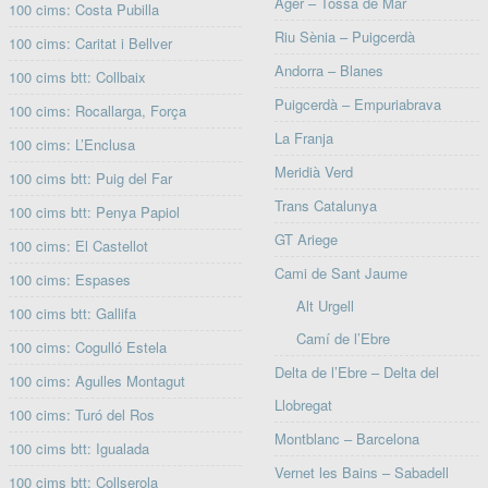
Àger – Tossa de Mar
100 cims: Costa Pubilla
Riu Sènia – Puigcerdà
100 cims: Caritat i Bellver
Andorra – Blanes
100 cims btt: Collbaix
Puigcerdà – Empuriabrava
100 cims: Rocallarga, Força
La Franja
100 cims: L’Enclusa
Meridià Verd
100 cims btt: Puig del Far
Trans Catalunya
100 cims btt: Penya Papiol
GT Ariege
100 cims: El Castellot
Cami de Sant Jaume
100 cims: Espases
Alt Urgell
100 cims btt: Gallifa
Camí de l’Ebre
100 cims: Cogulló Estela
Delta de l’Ebre – Delta del
100 cims: Agulles Montagut
Llobregat
100 cims: Turó del Ros
Montblanc – Barcelona
100 cims btt: Igualada
Vernet les Bains – Sabadell
100 cims btt: Collserola