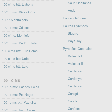
Sault Occitanos
100 cims btt: Llaberia
Aude II
1001 cims: Vives Gros
Haute- Garonne
1001: Montfalgars
Hautes-Pyrénées
1001 cims: Céllecs
Bigorre
100 cims: Montjuïc
Pays Toy
1001 cims: Pedró Pilota
Pyrénées-Orientales
100 cims btt: Turó Home
Vallespir I
100 cims btt: Urdet
Vallespir II
100 cims btt: Lord
Cerdanya I
Cerdanya II
1001 CIMS
Cerdanya III
1001 cims: Raspes Roies
Canigó
1001 cims: Pic Negre
Capcir
1001 cims btt: Pastuira
Conflent
1001 cims: Roc Colom